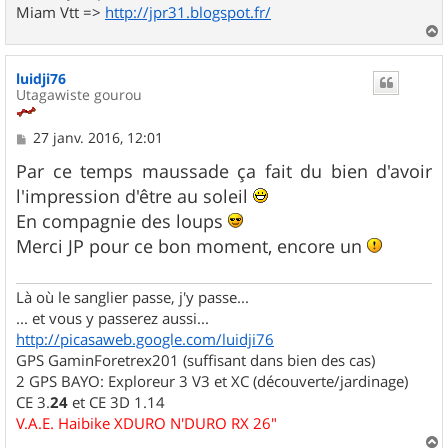
Miam Vtt =>
http://jpr31.blogspot.fr/
a
u
luidji76
t
Utagawiste gourou
M
27 janv. 2016, 12:01
e
s
Par ce temps maussade ça fait du bien d'avoir
s
l'impression d'être au soleil
a
g
En compagnie des loups
e
Merci JP pour ce bon moment, encore un
Là où le sanglier passe, j'y passe...
... et vous y passerez aussi...
http://picasaweb.google.com/luidji76
GPS GaminForetrex201 (suffisant dans bien des cas)
2 GPS BAYO: Exploreur 3 V3 et XC (découverte/jardinage)
CE 3.
24
et CE 3D 1.14
V.A.E. Haibike XDURO N'DURO RX 26"