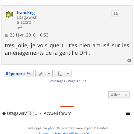
a
u
franckeg
t
Utagawist
e accro
M
23 févr. 2016, 10:53
e
s
très jolie, je vois que tu t'es bien amusé sur les
s
aménagements de la gentille DH .
a
g
e
a
u
Répondre
t
3 messages • Page
1
sur
1
Aller
UtagawaVTT (Randos VTT et VTTAE avec traces GPS)
Accueil forum
Développé par
phpBB
® Forum Software © phpBB Limited
Traduction française officielle
©
Qiaeru