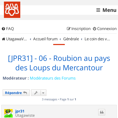
Menu
FAQ
Inscription
Connexion
UtagawaVTT (Randos VTT et VTTAE avec traces GPS)
Accueil forum
Générale
Le coin des vidéastes
[JPR31] - 06 - Roubion au pays
des Loups du Mercantour
Modérateur :
Modérateurs des Forums
Répondre
3 messages • Page
1
sur
1
jpr31
Utagawiste