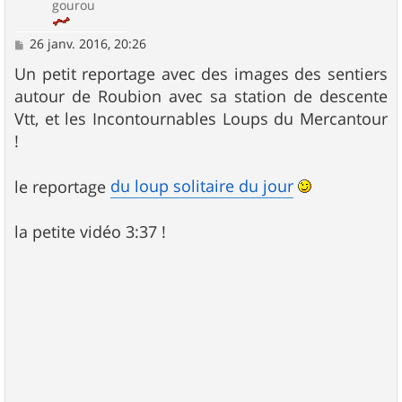
gourou
M
26 janv. 2016, 20:26
e
s
Un petit reportage avec des images des sentiers
s
autour de Roubion avec sa station de descente
a
g
Vtt, et les Incontournables Loups du Mercantour
e
!
du loup solitaire du jour
le reportage
la petite vidéo 3:37 !