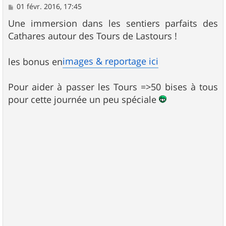
M
01 févr. 2016, 17:45
e
s
Une immersion dans les sentiers parfaits des
s
Cathares autour des Tours de Lastours !
a
g
e
images & reportage ici
les bonus en
Pour aider à passer les Tours =>50 bises à tous
pour cette journée un peu spéciale