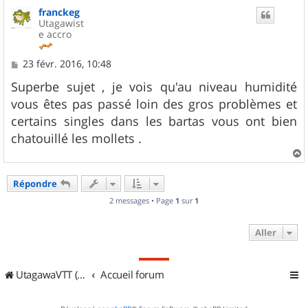
u
franckeg
t
Utagawist
e accro
M
23 févr. 2016, 10:48
e
s
Superbe sujet , je vois qu'au niveau humidité
s
vous êtes pas passé loin des gros problèmes et
a
g
certains singles dans les bartas vous ont bien
e
chatouillé les mollets .
a
u
Répondre
t
2 messages • Page
1
sur
1
Aller
UtagawaVTT (Randos VTT et VTTAE avec traces GPS)
Accueil forum