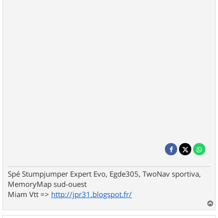
Spé Stumpjumper Expert Evo, Egde305, TwoNav sportiva,
MemoryMap sud-ouest
Miam Vtt =>
http://jpr31.blogspot.fr/
a