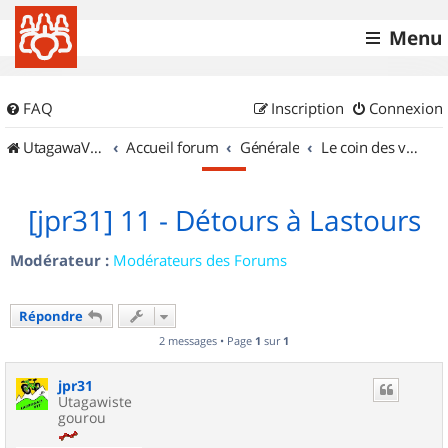
Menu
FAQ
Inscription
Connexion
UtagawaVTT (Randos VTT et VTTAE avec traces GPS)
Accueil forum
Générale
Le coin des vidéastes
[jpr31] 11 - Détours à Lastours
Modérateur :
Modérateurs des Forums
Répondre
2 messages • Page
1
sur
1
jpr31
Utagawiste
gourou