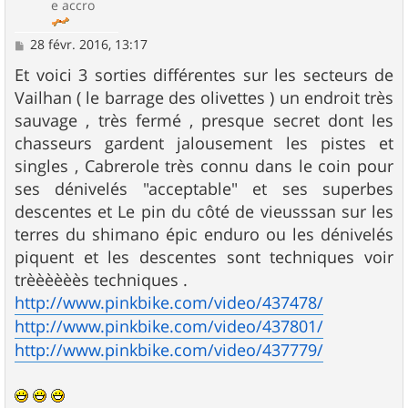
e accro
M
28 févr. 2016, 13:17
e
s
Et voici 3 sorties différentes sur les secteurs de
s
Vailhan ( le barrage des olivettes ) un endroit très
a
g
sauvage , très fermé , presque secret dont les
e
chasseurs gardent jalousement les pistes et
singles , Cabrerole très connu dans le coin pour
ses dénivelés "acceptable" et ses superbes
descentes et Le pin du côté de vieusssan sur les
terres du shimano épic enduro ou les dénivelés
piquent et les descentes sont techniques voir
trèèèèèès techniques .
http://www.pinkbike.com/video/437478/
http://www.pinkbike.com/video/437801/
http://www.pinkbike.com/video/437779/