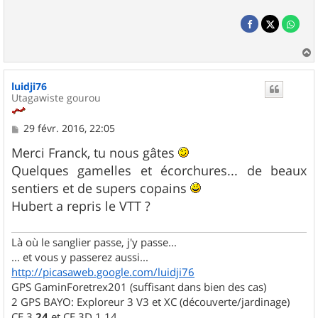
a
u
luidji76
t
Utagawiste gourou
M
29 févr. 2016, 22:05
e
s
Merci Franck, tu nous gâtes
s
Quelques gamelles et écorchures... de beaux
a
g
sentiers et de supers copains
e
Hubert a repris le VTT ?
Là où le sanglier passe, j'y passe...
... et vous y passerez aussi...
http://picasaweb.google.com/luidji76
GPS GaminForetrex201 (suffisant dans bien des cas)
2 GPS BAYO: Exploreur 3 V3 et XC (découverte/jardinage)
CE 3.
24
et CE 3D 1.14