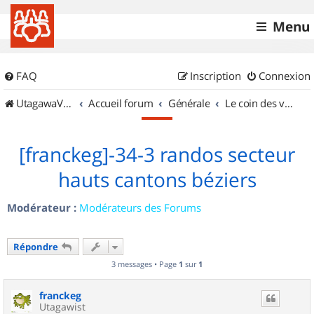
Menu
FAQ
Inscription
Connexion
UtagawaVTT (Randos VTT et VTTAE avec traces GPS)
Accueil forum
Générale
Le coin des vidéastes
[franckeg]-34-3 randos secteur
hauts cantons béziers
Modérateur :
Modérateurs des Forums
Répondre
3 messages • Page
1
sur
1
franckeg
Utagawist