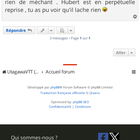
rien de méchant . Hubert est en perpétuelle
reprise , tu as pu voir qu'il lache rien
a
u
Répondre
t
3 messages • Page
1
sur
1
Aller
UtagawaVTT (Randos VTT et VTTAE avec traces GPS)
Accueil forum
Développé par
phpBB
® Forum Software © phpBB Limited
Traduction française officielle
©
Qiaeru
Optimized by:
phpBB SEO
Confidentialité
|
Conditions
Qui sommes-nous ?