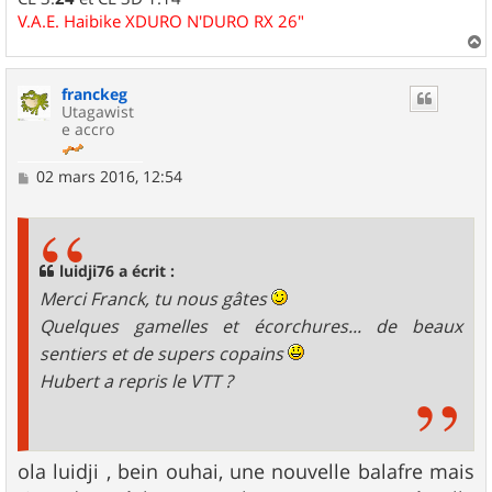
V.A.E. Haibike XDURO N'DURO RX 26"
a
u
franckeg
t
Utagawist
e accro
M
02 mars 2016, 12:54
e
s
s
a
g
luidji76 a écrit :
e
Merci Franck, tu nous gâtes
Quelques gamelles et écorchures... de beaux
sentiers et de supers copains
Hubert a repris le VTT ?
ola luidji , bein ouhai, une nouvelle balafre mais