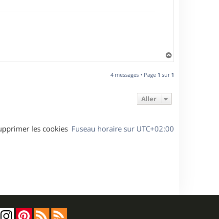
H
a
u
4 messages • Page
1
sur
1
t
Aller
upprimer les cookies
Fuseau horaire sur
UTC+02:00