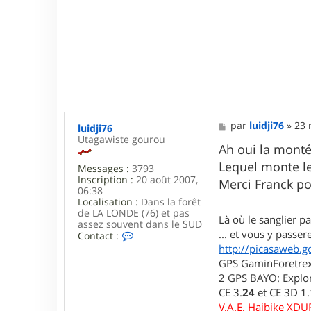
M
par
luidji76
»
23 
luidji76
e
Utagawiste gourou
s
Ah oui la monté
s
Lequel monte le
Messages :
3793
a
Inscription :
20 août 2007,
g
Merci Franck 
06:38
e
Localisation :
Dans la forêt
de LA LONDE (76) et pas
Là où le sanglier pas
assez souvent dans le SUD
... et vous y passere
C
Contact :
o
http://picasaweb.g
n
GPS GaminForetrex2
t
2 GPS BAYO: Explor
a
c
CE 3.
24
et CE 3D 1
t
V.A.E. Haibike XD