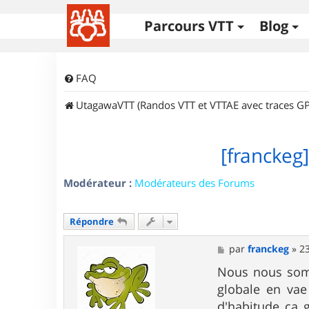
Parcours VTT
Blog
FAQ
UtagawaVTT (Randos VTT et VTTAE avec traces GP
[franckeg
Modérateur :
Modérateurs des Forums
Répondre
M
par
franckeg
»
2
e
s
Nous nous somme
s
globale en vae
a
g
d'habitude ça 