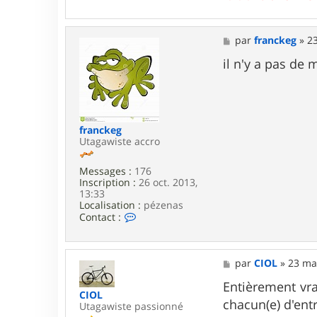
e
r
l
u
M
par
franckeg
»
2
i
e
d
s
il n'y a pas de 
j
s
i
a
7
g
6
e
franckeg
Utagawiste accro
Messages :
176
Inscription :
26 oct. 2013,
13:33
Localisation :
pézenas
C
Contact :
o
n
t
a
M
par
CIOL
»
23 ma
c
e
t
s
Entièrement vra
CIOL
e
s
chacun(e) d'ent
Utagawiste passionné
r
a