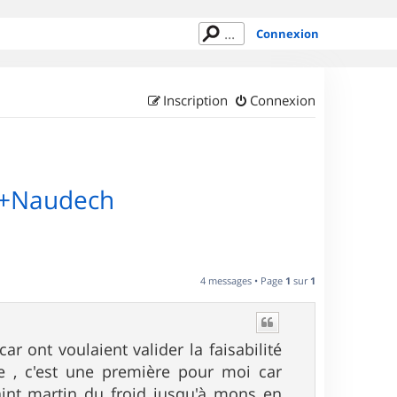
Connexion
Inscription
Connexion
ro+Naudech
4 messages • Page
1
sur
1
 ont voulaient valider la faisabilité
e , c'est une première pour moi car
aint martin du froid jusqu'à mons en