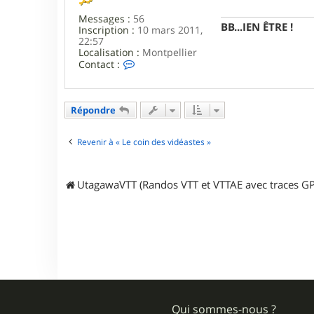
f
g
r
e
Messages :
56
a
BB...IEN ÊTRE !
Inscription :
10 mars 2011,
n
22:57
c
Localisation :
Montpellier
k
C
Contact :
e
o
g
n
t
a
Répondre
c
t
e
Revenir à « Le coin des vidéastes »
r
C
I
UtagawaVTT (Randos VTT et VTTAE avec traces GP
O
L
Qui sommes-nous ?