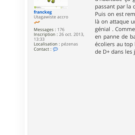
e
passant par la 
franckeg
Puis on est rem
Utagawiste accro
là on attaque u
génial . Comme i
Messages :
176
Inscription :
26 oct. 2013,
en panne de bat
13:33
écoliers au top 
Localisation :
pézenas
C
Contact :
de D+ dans les 
o
n
t
a
c
t
e
r
f
r
a
n
c
k
e
g