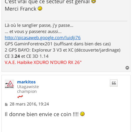
s
C'est vrai que ce secteur est génial
s
Merci Franck
a
g
e
Là où le sanglier passe, j'y passe...
... et vous y passerez aussi...
http://picasaweb.google.com/luidji76
GPS GaminForetrex201 (suffisant dans bien des cas)
2 GPS BAYO: Exploreur 3 V3 et XC (découverte/jardinage)
CE 3.
24
et CE 3D 1.14
V.A.E. Haibike XDURO N'DURO RX 26"
a
u
markitos
t
Utagawiste
champion
M
28 mars 2016, 19:24
e
s
Il donne bien envie ce coin !!!!
s
a
g
e