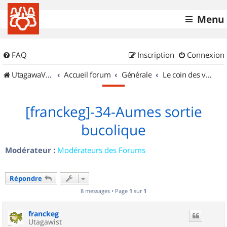
Menu
FAQ
Inscription
Connexion
UtagawaVTT (Randos VTT et VTTAE avec traces GPS)
Accueil forum
Générale
Le coin des vidéastes
[franckeg]-34-Aumes sortie
bucolique
Modérateur :
Modérateurs des Forums
Répondre
8 messages • Page
1
sur
1
franckeg
Utagawist