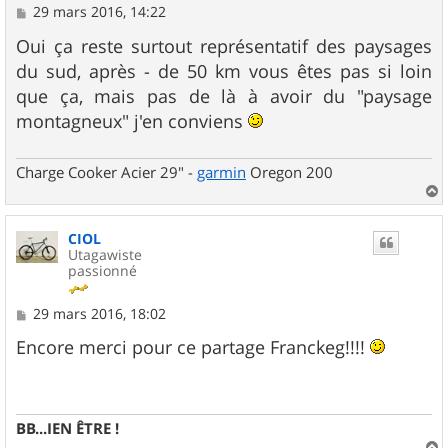
M
29 mars 2016, 14:22
e
s
Oui ça reste surtout représentatif des paysages
s
du sud, après - de 50 km vous êtes pas si loin
a
g
que ça, mais pas de là à avoir du "paysage
e
montagneux" j'en conviens
Charge Cooker Acier 29" -
garmin
Oregon 200
a
u
CIOL
t
Utagawiste
passionné
M
29 mars 2016, 18:02
e
s
Encore merci pour ce partage Franckeg!!!!
s
a
g
e
BB...IEN ÊTRE !