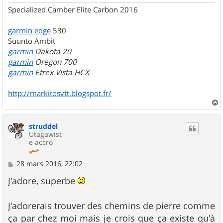
Specialized Camber Elite Carbon 2016
garmin
edge
530
Suunto Ambit
garmin
Dakota 20
garmin
Oregon 700
garmin
Etrex Vista HCX
http://markitosvtt.blogspot.fr/
a
u
struddel
t
Utagawist
e accro
M
28 mars 2016, 22:02
e
s
J'adore, superbe
s
a
g
J'adorerais trouver des chemins de pierre comme
e
ça par chez moi mais je crois que ça existe qu'à