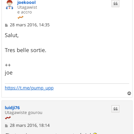
joekoool
t
Utagawist
e accro
M
28 mars 2016, 14:35
e
s
Salut,
s
a
g
Tres belle sortie.
e
++
joe
https://t.me/pump_upp
a
u
luidji76
t
Utagawiste gourou
M
28 mars 2016, 18:14
e