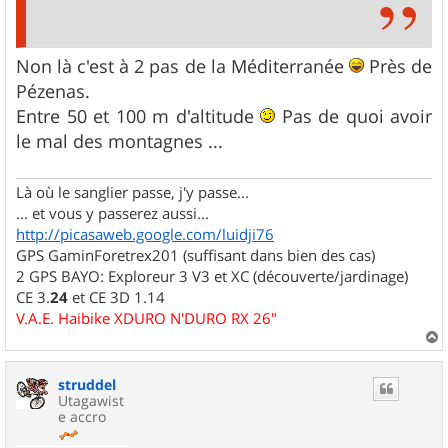
Non là c'est à 2 pas de la Méditerranée
Près de
Pézenas.
Entre 50 et 100 m d'altitude
Pas de quoi avoir
le mal des montagnes ...
Là où le sanglier passe, j'y passe...
... et vous y passerez aussi...
http://picasaweb.google.com/luidji76
GPS GaminForetrex201 (suffisant dans bien des cas)
2 GPS BAYO: Exploreur 3 V3 et XC (découverte/jardinage)
CE 3.
24
et CE 3D 1.14
V.A.E. Haibike XDURO N'DURO RX 26"
a
u
struddel
t
Utagawist
e accro