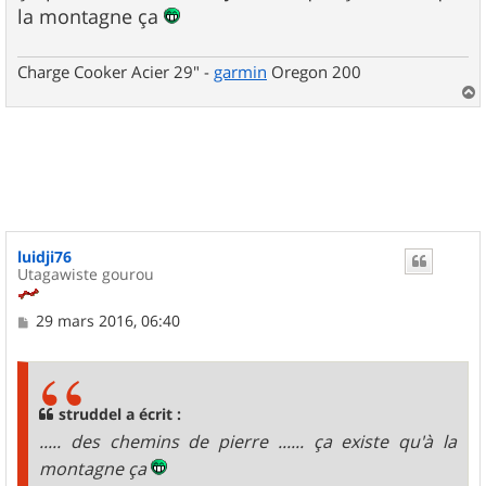
la montagne ça
Charge Cooker Acier 29" -
garmin
Oregon 200
a
u
t
luidji76
Utagawiste gourou
M
29 mars 2016, 06:40
e
s
s
a
g
struddel a écrit :
e
..... des chemins de pierre ...... ça existe qu'à la
montagne ça