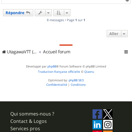
a
u
Répondre
t
8 messages • Page
1
sur
1
Aller
UtagawaVTT (Randos VTT et VTTAE avec traces GPS)
Accueil forum
Développé par
phpBB
® Forum Software © phpBB Limited
Traduction française officielle
©
Qiaeru
Optimized by:
phpBB SEO
Confidentialité
|
Conditions
Qui sommes-nous ?
Contact & Logos
Services pros