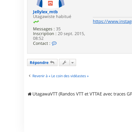
e
Jellylex_mtb
Utagawiste habitué
https://www.instag
Messages :
35
Inscription :
20 sept. 2015,
08:52
C
Contact :
o
n
t
a
Répondre
c
t
e
Revenir à « Le coin des vidéastes »
r
J
e
UtagawaVTT (Randos VTT et VTTAE avec traces GP
l
l
y
l
e
x
_
m