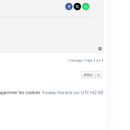
H
a
u
1 message • Page
1
sur
1
t
Aller
upprimer les cookies
Fuseau horaire sur
UTC+02:00