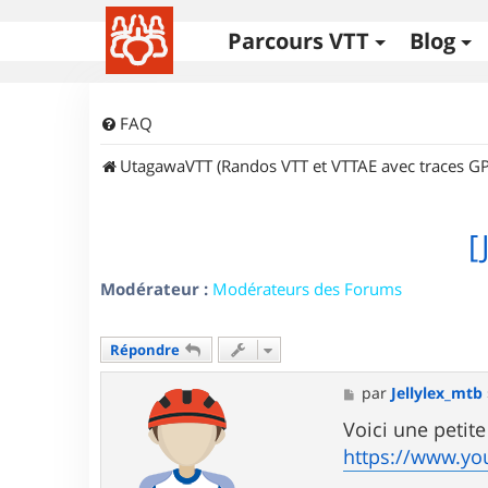
Parcours VTT
Blog
FAQ
UtagawaVTT (Randos VTT et VTTAE avec traces GP
[
Modérateur :
Modérateurs des Forums
Répondre
M
par
Jellylex_mtb
e
s
Voici une petit
s
https://www.yo
a
g