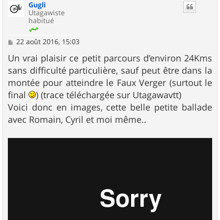
Gugli
Utagawiste
habitué
M
22 août 2016, 15:03
e
s
Un vrai plaisir ce petit parcours d’environ 24Kms
s
sans difficulté particulière, sauf peut être dans la
a
g
montée pour atteindre le Faux Verger (surtout le
e
final
) (trace téléchargée sur Utagawavtt)
Voici donc en images, cette belle petite ballade
avec Romain, Cyril et moi même..