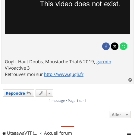
Gugli, Haut Doubs, Moustache Trial 6 2019,
garmin
Vivoactive 3
Retrouvez moi sur
http://www.gugli.fr
a
u
Répondre
t
1 message • Page
1
sur
1
Aller
UtagawaVTT (Randos VTT et VTTAE avec traces GPS)
Accueil forum