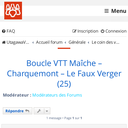
Menu
FAQ
Inscription
Connexion
UtagawaVTT (Randos VTT et VTTAE avec traces GPS)
Accueil forum
Générale
Le coin des vidéastes
Boucle VTT Maîche –
Charquemont – Le Faux Verger
(25)
Modérateur :
Modérateurs des Forums
Répondre
1 message • Page
1
sur
1