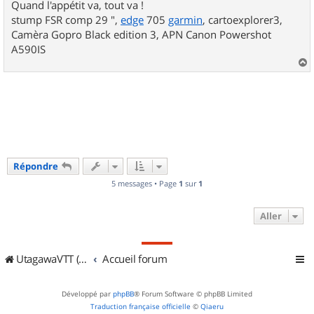
Quand l'appétit va, tout va !
stump FSR comp 29 ",
edge
705
garmin
, cartoexplorer3,
Camèra Gopro Black edition 3, APN Canon Powershot
A590IS
a
u
t
Répondre
5 messages • Page
1
sur
1
Aller
UtagawaVTT (Randos VTT et VTTAE avec traces GPS)
Accueil forum
Développé par
phpBB
® Forum Software © phpBB Limited
Traduction française officielle
©
Qiaeru