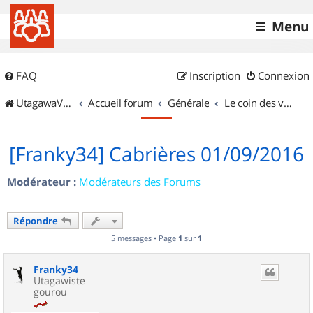
Menu
FAQ
Inscription
Connexion
UtagawaVTT (Randos VTT et VTTAE avec traces GPS)
Accueil forum
Générale
Le coin des vidéastes
[Franky34] Cabrières 01/09/2016
Modérateur :
Modérateurs des Forums
Répondre
5 messages • Page
1
sur
1
Franky34
Utagawiste
gourou