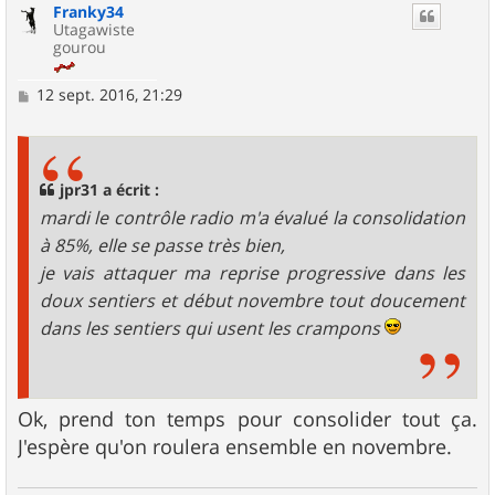
Franky34
t
Utagawiste
gourou
M
12 sept. 2016, 21:29
e
s
s
a
g
jpr31 a écrit :
e
mardi le contrôle radio m'a évalué la consolidation
à 85%, elle se passe très bien,
je vais attaquer ma reprise progressive dans les
doux sentiers et début novembre tout doucement
dans les sentiers qui usent les crampons
Ok, prend ton temps pour consolider tout ça.
J'espère qu'on roulera ensemble en novembre.