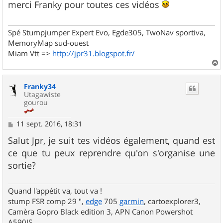
merci Franky pour toutes ces vidéos
a
g
e
Spé Stumpjumper Expert Evo, Egde305, TwoNav sportiva,
MemoryMap sud-ouest
Miam Vtt =>
http://jpr31.blogspot.fr/
a
u
Franky34
t
Utagawiste
gourou
M
11 sept. 2016, 18:31
e
s
Salut Jpr, je suit tes vidéos également, quand est
s
ce que tu peux reprendre qu'on s'organise une
a
g
sortie?
e
Quand l'appétit va, tout va !
stump FSR comp 29 ",
edge
705
garmin
, cartoexplorer3,
Camèra Gopro Black edition 3, APN Canon Powershot
A590IS