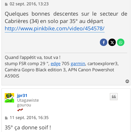
M
02 sept. 2016, 13:23
e
s
Quelques bonnes descentes sur le secteur de
s
Cabrières (34) en solo par 35° au départ
a
g
http://www.pinkbike.com/video/454578/
e
Quand l'appétit va, tout va !
stump FSR comp 29 ",
edge
705
garmin
, cartoexplorer3,
Camèra Gopro Black edition 3, APN Canon Powershot
A590IS
a
u
jpr31
t
Utagawiste
gourou
M
11 sept. 2016, 16:35
e
s
35° ça donne soif !
s