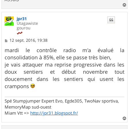
a
u
jpr31
t
Utagawiste
gourou
M
12 sept. 2016, 19:38
e
s
mardi le contrôle radio m'a évalué la
s
consolidation à 85%, elle se passe très bien,
a
g
je vais attaquer ma reprise progressive dans les
e
doux sentiers et début novembre tout
doucement dans les sentiers qui usent les
crampons
Spé Stumpjumper Expert Evo, Egde305, TwoNav sportiva,
MemoryMap sud-ouest
Miam Vtt =>
http://jpr31.blogspot.fr/
a
u