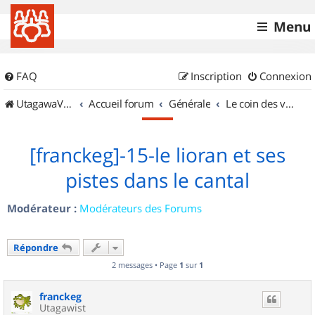
Menu
FAQ
Inscription
Connexion
UtagawaVTT (Randos VTT et VTTAE avec traces GPS)
Accueil forum
Générale
Le coin des vidéastes
[franckeg]-15-le lioran et ses
pistes dans le cantal
Modérateur :
Modérateurs des Forums
Répondre
2 messages • Page
1
sur
1
franckeg
Utagawist