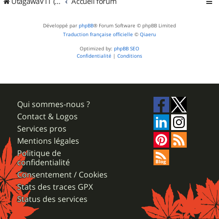
UtagawaVTT (Randos VTT et VTTAE avec traces GPS)
Accueil forum
Développé par
phpBB
® Forum Software © phpBB Limited
Traduction française officielle
©
Qiaeru
Optimized by:
phpBB SEO
Confidentialité
|
Conditions
Qui sommes-nous ?
Contact & Logos
Services pros
Mentions légales
Politique de
confidentialité
Consentement / Cookies
Stats des traces GPX
Status des services