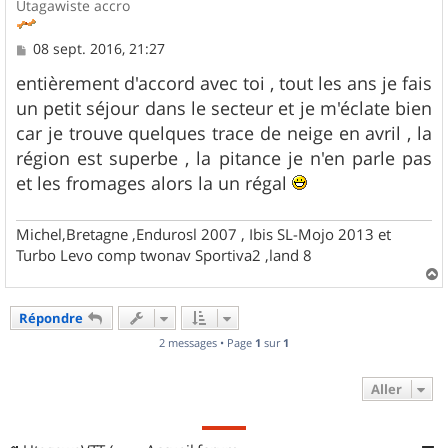
Utagawiste accro
M
08 sept. 2016, 21:27
e
s
entièrement d'accord avec toi , tout les ans je fais
s
un petit séjour dans le secteur et je m'éclate bien
a
g
car je trouve quelques trace de neige en avril , la
e
région est superbe , la pitance je n'en parle pas
et les fromages alors la un régal
Michel,Bretagne ,Endurosl 2007 , Ibis SL-Mojo 2013 et
Turbo Levo comp twonav Sportiva2 ,land 8
a
u
Répondre
t
2 messages • Page
1
sur
1
Aller