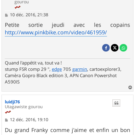
gourou
M
10 déc. 2016, 21:38
e
s
Petite sortie jeudi avec les copains
s
http://www.pinkbike.com/video/461959/
a
g
e
Quand l'appétit va, tout va !
stump FSR comp 29 ",
edge
705
garmin
, cartoexplorer3,
Camèra Gopro Black edition 3, APN Canon Powershot
A590IS
a
u
luidji76
t
Utagawiste gourou
M
12 déc. 2016, 19:10
e
s
Du grand Franky comme j'aime et enfin un bon
s