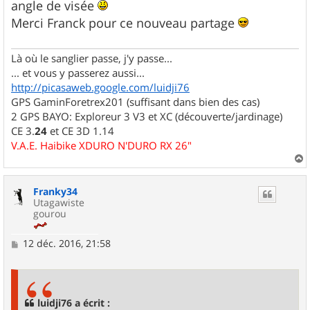
angle de visée
a
g
Merci Franck pour ce nouveau partage
e
Là où le sanglier passe, j'y passe...
... et vous y passerez aussi...
http://picasaweb.google.com/luidji76
GPS GaminForetrex201 (suffisant dans bien des cas)
2 GPS BAYO: Exploreur 3 V3 et XC (découverte/jardinage)
CE 3.
24
et CE 3D 1.14
V.A.E. Haibike XDURO N'DURO RX 26"
a
u
Franky34
t
Utagawiste
gourou
M
12 déc. 2016, 21:58
e
s
s
a
g
luidji76 a écrit :
e