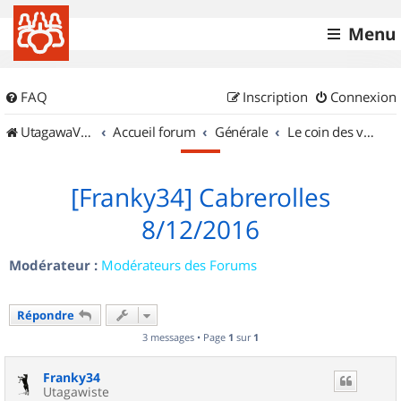
Menu
FAQ
Inscription
Connexion
UtagawaVTT (Randos VTT et VTTAE avec traces GPS)
Accueil forum
Générale
Le coin des vidéastes
[Franky34] Cabrerolles
8/12/2016
Modérateur :
Modérateurs des Forums
Répondre
3 messages • Page
1
sur
1
Franky34
Utagawiste