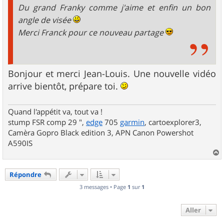
Du grand Franky comme j'aime et enfin un bon
angle de visée
Merci Franck pour ce nouveau partage
Bonjour et merci Jean-Louis. Une nouvelle vidéo
arrive bientôt, prépare toi.
Quand l'appétit va, tout va !
stump FSR comp 29 ",
edge
705
garmin
, cartoexplorer3,
Camèra Gopro Black edition 3, APN Canon Powershot
A590IS
a
u
Répondre
t
3 messages • Page
1
sur
1
Aller