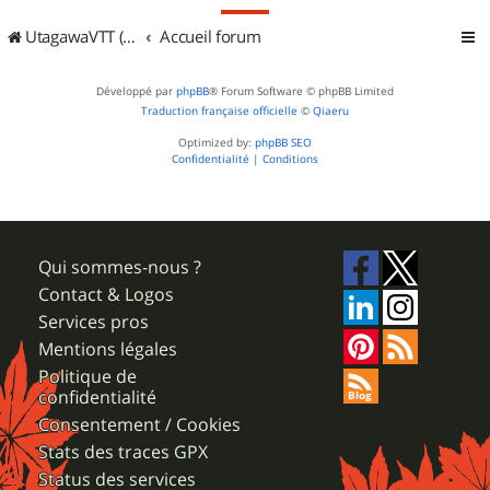
UtagawaVTT (Randos VTT et VTTAE avec traces GPS)
Accueil forum
Développé par
phpBB
® Forum Software © phpBB Limited
Traduction française officielle
©
Qiaeru
Optimized by:
phpBB SEO
Confidentialité
|
Conditions
Qui sommes-nous ?
Contact & Logos
Services pros
Mentions légales
Politique de
confidentialité
Consentement / Cookies
Stats des traces GPX
Status des services