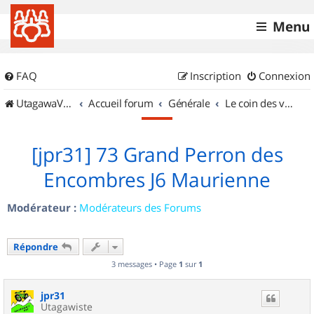
Menu
FAQ
Inscription
Connexion
UtagawaVTT (Randos VTT et VTTAE avec traces GPS)
Accueil forum
Générale
Le coin des vidéastes
[jpr31] 73 Grand Perron des
Encombres J6 Maurienne
Modérateur :
Modérateurs des Forums
Répondre
3 messages • Page
1
sur
1
jpr31
Utagawiste