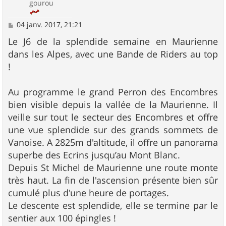
gourou
M
04 janv. 2017, 21:21
e
s
Le J6 de la splendide semaine en Maurienne
s
dans les Alpes, avec une Bande de Riders au top
a
g
!
e
Au programme le grand Perron des Encombres
bien visible depuis la vallée de la Maurienne. Il
veille sur tout le secteur des Encombres et offre
une vue splendide sur des grands sommets de
Vanoise. A 2825m d'altitude, il offre un panorama
superbe des Ecrins jusqu’au Mont Blanc.
Depuis St Michel de Maurienne une route monte
très haut. La fin de l'ascension présente bien sûr
cumulé plus d'une heure de portages.
Le descente est splendide, elle se termine par le
sentier aux 100 épingles !