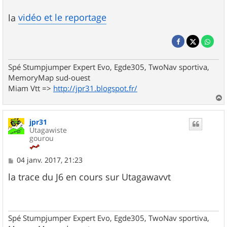
vidéo et le reportage
la
Spé Stumpjumper Expert Evo, Egde305, TwoNav sportiva,
MemoryMap sud-ouest
Miam Vtt =>
http://jpr31.blogspot.fr/
a
u
jpr31
t
Utagawiste
gourou
M
04 janv. 2017, 21:23
e
s
la trace du J6 en cours sur Utagawavvt
s
a
g
e
Spé Stumpjumper Expert Evo, Egde305, TwoNav sportiva,