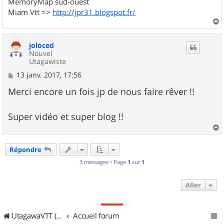
MemoryMap sud-ouest
Miam Vtt =>
http://jpr31.blogspot.fr/
a
u
joloced
t
Nouvel
Utagawiste
M
13 janv. 2017, 17:56
e
s
Merci encore un fois jp de nous faire rêver !!
s
a
g
Super vidéo et super blog !!
e
a
u
Répondre
t
3 messages • Page
1
sur
1
Aller
UtagawaVTT (Randos VTT et VTTAE avec traces GPS)
Accueil forum