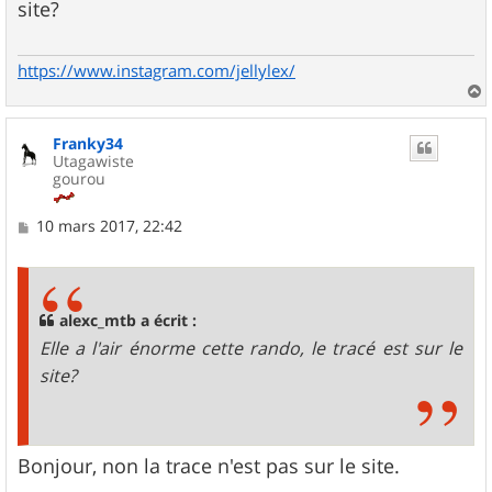
site?
a
g
e
https://www.instagram.com/jellylex/
a
u
Franky34
t
Utagawiste
gourou
M
10 mars 2017, 22:42
e
s
s
a
g
alexc_mtb a écrit :
e
Elle a l'air énorme cette rando, le tracé est sur le
site?
Bonjour, non la trace n'est pas sur le site.