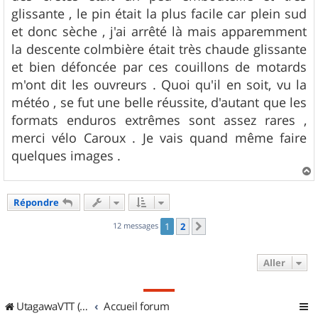
glissante , le pin était la plus facile car plein sud
et donc sèche , j'ai arrêté là mais apparemment
la descente colmbière était très chaude glissante
et bien défoncée par ces couillons de motards
m'ont dit les ouvreurs . Quoi qu'il en soit, vu la
météo , se fut une belle réussite, d'autant que les
formats enduros extrêmes sont assez rares ,
merci vélo Caroux . Je vais quand même faire
quelques images .
a
u
Répondre
t
12 messages
1
2
Suivant
Aller
UtagawaVTT (Randos VTT et VTTAE avec traces GPS)
Accueil forum