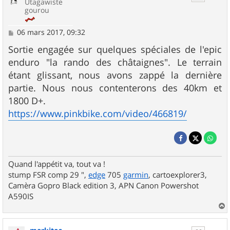
Utagawiste
gourou
M
06 mars 2017, 09:32
e
s
Sortie engagée sur quelques spéciales de l'epic
s
enduro "la rando des châtaignes". Le terrain
a
g
étant glissant, nous avons zappé la dernière
e
partie. Nous nous contenterons des 40km et
1800 D+.
https://www.pinkbike.com/video/466819/
Quand l'appétit va, tout va !
stump FSR comp 29 ",
edge
705
garmin
, cartoexplorer3,
Camèra Gopro Black edition 3, APN Canon Powershot
A590IS
a
u
t