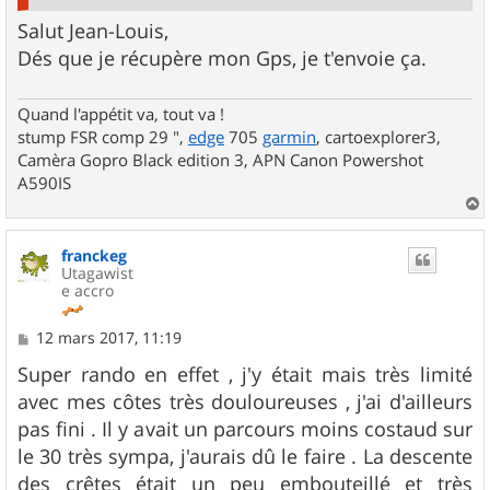
Salut Jean-Louis,
Dés que je récupère mon Gps, je t'envoie ça.
Quand l'appétit va, tout va !
stump FSR comp 29 ",
edge
705
garmin
, cartoexplorer3,
Camèra Gopro Black edition 3, APN Canon Powershot
A590IS
a
u
franckeg
t
Utagawist
e accro
M
12 mars 2017, 11:19
e
s
Super rando en effet , j'y était mais très limité
s
avec mes côtes très douloureuses , j'ai d'ailleurs
a
g
pas fini . Il y avait un parcours moins costaud sur
e
le 30 très sympa, j'aurais dû le faire . La descente
des crêtes était un peu embouteillé et très