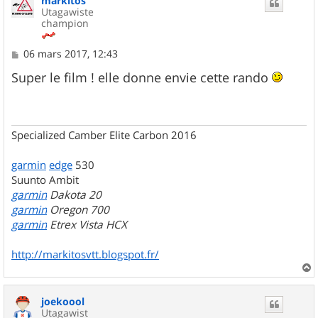
markitos
Utagawiste
champion
M
06 mars 2017, 12:43
e
s
Super le film ! elle donne envie cette rando
s
a
g
e
Specialized Camber Elite Carbon 2016
garmin
edge
530
Suunto Ambit
garmin
Dakota 20
garmin
Oregon 700
garmin
Etrex Vista HCX
http://markitosvtt.blogspot.fr/
a
u
joekoool
t
Utagawist