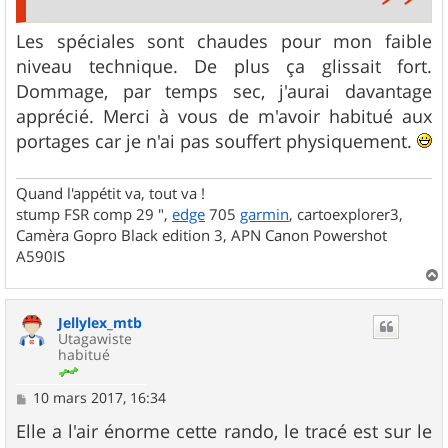
Les spéciales sont chaudes pour mon faible
niveau technique. De plus ça glissait fort.
Dommage, par temps sec, j'aurai davantage
apprécié. Merci à vous de m'avoir habitué aux
portages car je n'ai pas souffert physiquement.
Quand l'appétit va, tout va !
stump FSR comp 29 ",
edge
705
garmin
, cartoexplorer3,
Camèra Gopro Black edition 3, APN Canon Powershot
A590IS
a
u
Jellylex_mtb
t
Utagawiste
habitué
M
10 mars 2017, 16:34
e
s
Elle a l'air énorme cette rando, le tracé est sur le
s