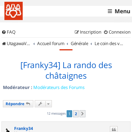
Menu
FAQ
Inscription
Connexion
UtagawaVTT (Randos VTT et VTTAE avec traces GPS)
Accueil forum
Générale
Le coin des vidéastes
[Franky34] La rando des
châtaignes
Modérateur :
Modérateurs des Forums
Répondre
12 messages
1
2
Suivant
Franky34