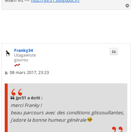
Miam Vtt =>
http://jpr31.blogspot.fr/
a
u
t
Franky34
Utagawiste
gourou
M
08 mars 2017, 23:23
e
s
s
a
g
jpr31 a écrit :
e
merci Franky !
beau parcours avec des conditions glissouillantes,
j'adore la bonne humeur générale