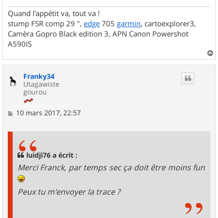
Quand l'appétit va, tout va !
stump FSR comp 29 ",
edge
705
garmin
, cartoexplorer3,
Camèra Gopro Black edition 3, APN Canon Powershot
A590IS
a
u
Franky34
t
Utagawiste
gourou
M
10 mars 2017, 22:57
e
s
s
a
g
luidji76 a écrit :
e
Merci Franck, par temps sec ça doit être moins fun
Peux tu m'envoyer la trace ?