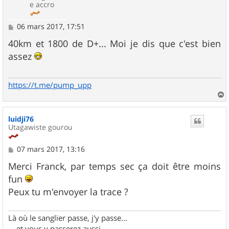
e accro
M
06 mars 2017, 17:51
e
s
40km et 1800 de D+... Moi je dis que c'est bien
s
assez
a
g
e
https://t.me/pump_upp
a
u
luidji76
t
Utagawiste gourou
M
07 mars 2017, 13:16
e
s
Merci Franck, par temps sec ça doit être moins
s
fun
a
g
Peux tu m'envoyer la trace ?
e
Là où le sanglier passe, j'y passe...
... et vous y passerez aussi...