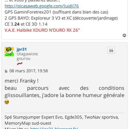
http://picasaweb.google.com/luidji76
GPS GaminForetrex201 (suffisant dans bien des cas)
2 GPS BAYO: Exploreur 3 V3 et XC (découverte/jardinage)
CE 3.
24
et CE 3D 1.14
V.A.E. Haibike XDURO N'DURO RX 26"
a
u
jpr31
t
Utagawiste
gourou
M
08 mars 2017, 19:58
e
s
merci Franky !
s
beau parcours avec des conditions
a
g
glissouillantes, j'adore la bonne humeur générale
e
Spé Stumpjumper Expert Evo, Egde305, TwoNav sportiva,
MemoryMap sud-ouest