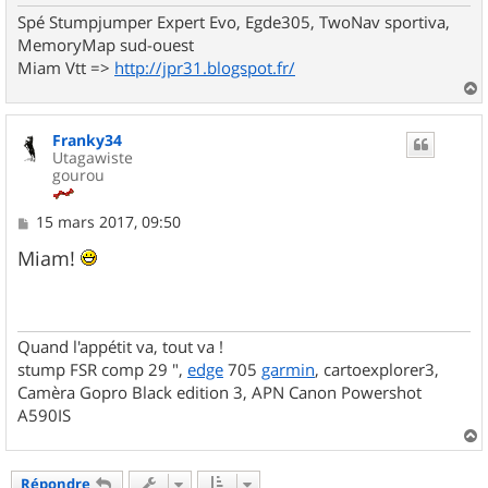
Spé Stumpjumper Expert Evo, Egde305, TwoNav sportiva,
MemoryMap sud-ouest
Miam Vtt =>
http://jpr31.blogspot.fr/
a
u
Franky34
t
Utagawiste
gourou
M
15 mars 2017, 09:50
e
s
Miam!
s
a
g
e
Quand l'appétit va, tout va !
stump FSR comp 29 ",
edge
705
garmin
, cartoexplorer3,
Camèra Gopro Black edition 3, APN Canon Powershot
A590IS
a
u
Répondre
t