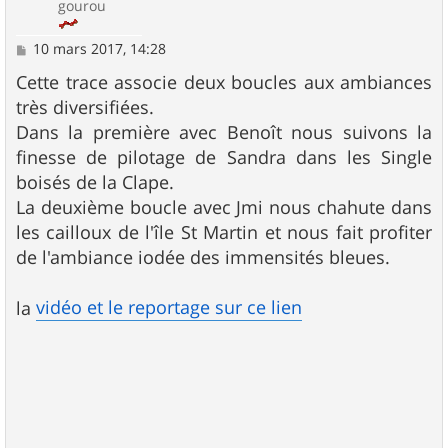
gourou
M
10 mars 2017, 14:28
e
s
Cette trace associe deux boucles aux ambiances
s
très diversifiées.
a
g
Dans la première avec Benoît nous suivons la
e
finesse de pilotage de Sandra dans les Single
boisés de la Clape.
La deuxième boucle avec Jmi nous chahute dans
les cailloux de l'île St Martin et nous fait profiter
de l'ambiance iodée des immensités bleues.
vidéo et le reportage sur ce lien
la