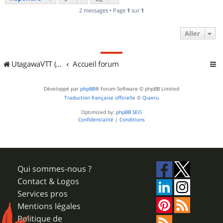
2 messages • Page
1
sur
1
Aller
UtagawaVTT (Randos VTT et VTTAE avec traces GPS)
Accueil forum
Développé par
phpBB
® Forum Software © phpBB Limited
Traduction française officielle
©
Qiaeru
Optimized by:
phpBB SEO
Confidentialité
|
Conditions
Qui sommes-nous ?
Contact & Logos
Services pros
Mentions légales
Politique de