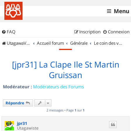
Menu
FAQ
Inscription
Connexion
UtagawaVTT (Randos VTT et VTTAE avec traces GPS)
Accueil forum
Générale
Le coin des vidéastes
[jpr31] La Clape Ile St Martin
Gruissan
Modérateur :
Modérateurs des Forums
Répondre
2 messages • Page
1
sur
1
jpr31
Utagawiste