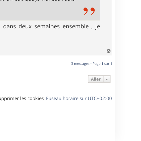
insa dans deux semaines ensemble , je
H
a
u
3 messages • Page
1
sur
1
t
Aller
upprimer les cookies
Fuseau horaire sur
UTC+02:00