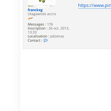
e
https://www.pi
franckeg
Utagawiste accro
Messages :
176
Inscription :
26 oct. 2013,
13:33
Localisation :
pézenas
C
Contact :
o
n
t
a
c
t
e
r
f
r
a
n
c
k
e
g