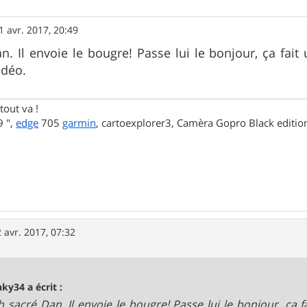
1 avr. 2017, 20:49
n. Il envoie le bougre! Passe lui le bonjour, ça fait 
idéo.
tout va !
 ",
edge
705
garmin
, cartoexplorer3, Camèra Gopro Black editi
 avr. 2017, 07:32
nky34 a écrit :
h sacré Dan. Il envoie le bougre! Passe lui le bonjour, ça fa