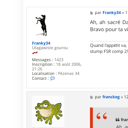
M
par
Franky34
»
1
e
s
Ah, ah sacré Da
s
Bravo pour ta v
a
g
e
Franky34
Quand l'appétit va, 
Utagawiste gourou
stump FSR comp 29
Messages :
1423
Inscription :
18 août 2006,
21:26
Localisation :
Pézenas 34
C
Contact :
o
n
t
a
M
par
franckeg
»
12
c
e
t
s
e
s
r
a
F
g
fra
r
e
Ah, a
a