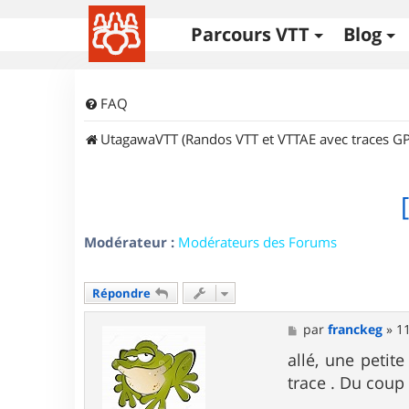
Parcours VTT
Blog
FAQ
UtagawaVTT (Randos VTT et VTTAE avec traces GP
Modérateur :
Modérateurs des Forums
Répondre
M
par
franckeg
»
11
e
s
allé, une petit
s
trace . Du coup 
a
g