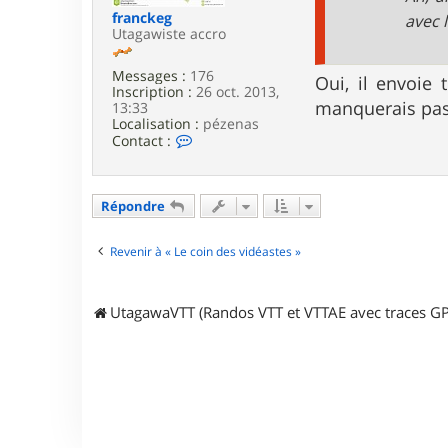
n
franckeg
avec 
k
Utagawiste accro
y
3
Messages :
176
4
Oui, il envoie 
Inscription :
26 oct. 2013,
manquerais pas 
13:33
Localisation :
pézenas
C
Contact :
o
n
t
a
Répondre
c
t
e
Revenir à « Le coin des vidéastes »
r
f
r
UtagawaVTT (Randos VTT et VTTAE avec traces GP
a
n
c
k
e
g