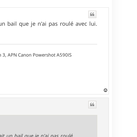
un bail que je n'ai pas roulé avec lui.
on 3, APN Canon Powershot A590IS
H
a
u
t
it un bail que je n'ai pas roulé