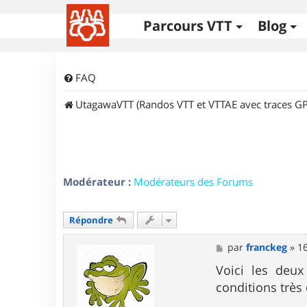
Parcours VTT
Blog
FAQ
UtagawaVTT (Randos VTT et VTTAE avec traces GP
Modérateur :
Modérateurs des Forums
Répondre
M
par
franckeg
»
16
e
s
Voici les deux
s
conditions très
a
g