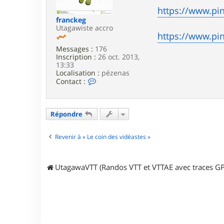
e
https://www.pi
franckeg
Utagawiste accro
https://www.pi
Messages :
176
Inscription :
26 oct. 2013,
13:33
Localisation :
pézenas
C
Contact :
o
n
t
a
Répondre
c
t
e
Revenir à « Le coin des vidéastes »
r
f
r
UtagawaVTT (Randos VTT et VTTAE avec traces GP
a
n
c
k
e
g