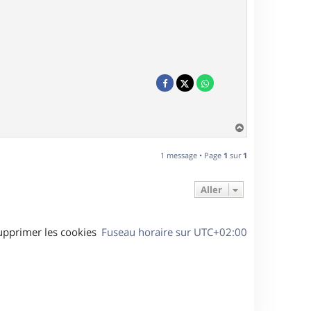
H
a
u
1 message • Page
1
sur
1
t
Aller
upprimer les cookies
Fuseau horaire sur
UTC+02:00