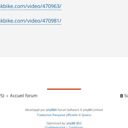
nkbike.com/video/470963/
nkbike.com/video/470981/
S)
Accueil forum
S
Développé par
phpBB
® Forum Software © phpBB Limited
Traduction française officielle
©
Qiaeru
Optimized by:
phpBB SEO
Confidentialité
|
Conditions