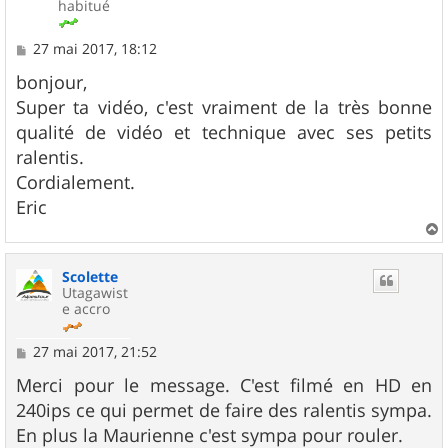
habitué
M
27 mai 2017, 18:12
e
s
bonjour,
s
Super ta vidéo, c'est vraiment de la très bonne
a
g
qualité de vidéo et technique avec ses petits
e
ralentis.
Cordialement.
Eric
a
u
Scolette
t
Utagawist
e accro
M
27 mai 2017, 21:52
e
s
Merci pour le message. C'est filmé en HD en
s
240ips ce qui permet de faire des ralentis sympa.
a
g
En plus la Maurienne c'est sympa pour rouler.
e