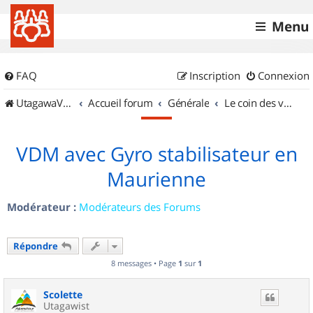
Menu
FAQ
Inscription
Connexion
UtagawaVTT (Randos VTT et VTTAE avec traces GPS)
Accueil forum
Générale
Le coin des vidéastes
VDM avec Gyro stabilisateur en
Maurienne
Modérateur :
Modérateurs des Forums
Répondre
8 messages • Page
1
sur
1
Scolette
Utagawist