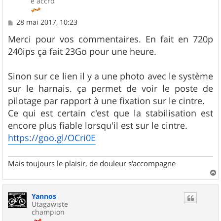
e accro
M
28 mai 2017, 10:23
e
s
Merci pour vos commentaires. En fait en 720p
s
240ips ça fait 23Go pour une heure.
a
g
e
Sinon sur ce lien il y a une photo avec le système
sur le harnais. ça permet de voir le poste de
pilotage par rapport à une fixation sur le cintre.
Ce qui est certain c'est que la stabilisation est
encore plus fiable lorsqu'il est sur le cintre.
https://goo.gl/OCri0E
Mais toujours le plaisir, de douleur s'accompagne
a
u
Yannos
t
Utagawiste
champion