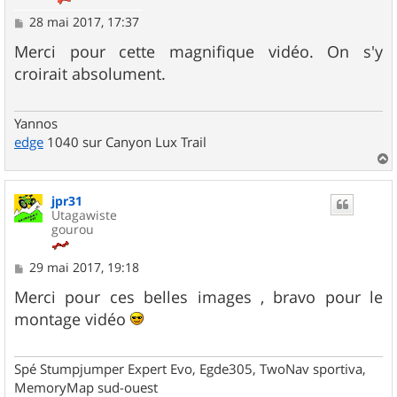
M
28 mai 2017, 17:37
e
s
Merci pour cette magnifique vidéo. On s'y
s
croirait absolument.
a
g
e
Yannos
edge
1040 sur Canyon Lux Trail
a
u
jpr31
t
Utagawiste
gourou
M
29 mai 2017, 19:18
e
s
Merci pour ces belles images , bravo pour le
s
montage vidéo
a
g
e
Spé Stumpjumper Expert Evo, Egde305, TwoNav sportiva,
MemoryMap sud-ouest