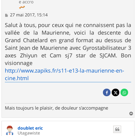
e accro
M
27 mai 2017, 15:14
e
s
Salut à tous, pour ceux qui ne connaissent pas la
s
vallée de la Maurienne, voici la descente du
a
g
Grand Chatelard en grand format au dessus de
e
Saint Jean de Maurienne avec Gyrostabilisateur 3
axes Zhiyun et Cam sj7 star de SJCAM. Bon
visionnage
http://www.zapiks.fr/s11-e13-la-maurienne-en-
cine.html
Mais toujours le plaisir, de douleur s'accompagne
a
u
doublet eric
t
Utagawiste