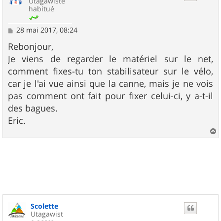
Utagawiste
habitué
M
28 mai 2017, 08:24
e
s
Rebonjour,
s
Je viens de regarder le matériel sur le net,
a
g
comment fixes-tu ton stabilisateur sur le vélo,
e
car je l'ai vue ainsi que la canne, mais je ne vois
pas comment ont fait pour fixer celui-ci, y a-t-il
des bagues.
Eric.
a
u
t
Scolette
Utagawist