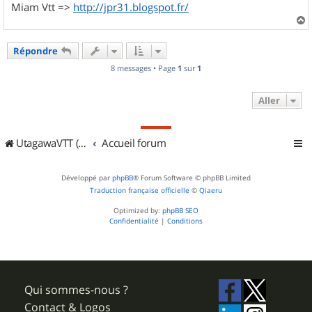
Miam Vtt =>
http://jpr31.blogspot.fr/
a
u
Répondre
t
8 messages • Page
1
sur
1
Aller
UtagawaVTT (Randos VTT et VTTAE avec traces GPS)
Accueil forum
Développé par
phpBB
® Forum Software © phpBB Limited
Traduction française officielle
©
Qiaeru
Optimized by:
phpBB SEO
Confidentialité
|
Conditions
Qui sommes-nous ?
Contact & Logos