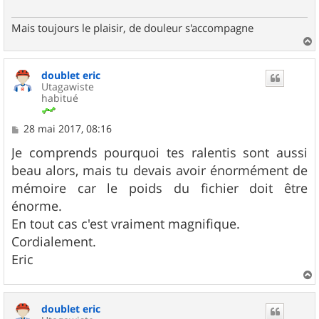
Mais toujours le plaisir, de douleur s'accompagne
a
u
doublet eric
t
Utagawiste
habitué
M
28 mai 2017, 08:16
e
s
Je comprends pourquoi tes ralentis sont aussi
s
beau alors, mais tu devais avoir énormément de
a
g
mémoire car le poids du fichier doit être
e
énorme.
En tout cas c'est vraiment magnifique.
Cordialement.
Eric
a
u
doublet eric
t