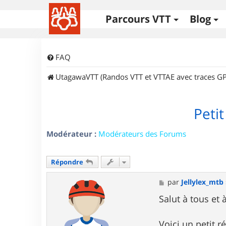
Parcours VTT
Blog
FAQ
UtagawaVTT (Randos VTT et VTTAE avec traces GP
Petit
Modérateur :
Modérateurs des Forums
Répondre
M
par
Jellylex_mtb
e
s
Salut à tous et 
s
a
g
Voici un petit r