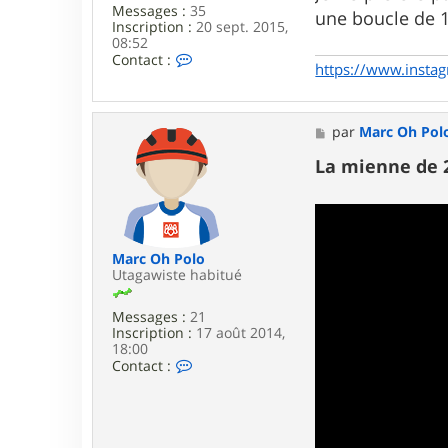
Messages :
35
2
une boucle de
Inscription :
20 sept. 2015,
08:52
C
Contact :
https://www.instag
o
n
t
a
M
par
Marc Oh Pol
c
e
t
s
La mienne de 
e
s
r
a
J
g
e
e
l
l
Marc Oh Polo
y
Utagawiste habitué
l
e
x
Messages :
21
_
Inscription :
17 août 2014,
m
18:00
t
C
Contact :
b
o
n
t
a
c