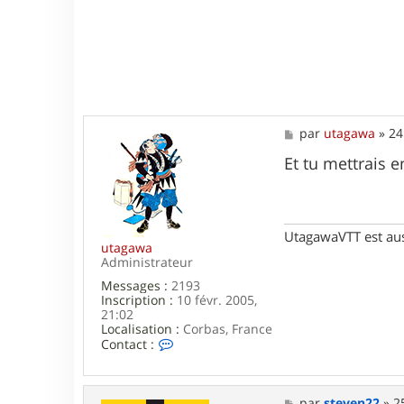
t
b
M
par
utagawa
»
24
e
s
Et tu mettrais e
s
a
g
e
UtagawaVTT est au
utagawa
Administrateur
Messages :
2193
Inscription :
10 févr. 2005,
21:02
Localisation :
Corbas, France
C
Contact :
o
n
t
a
M
par
steven22
»
2