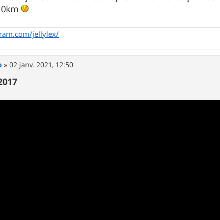
 10km
ram.com/jellylex/
o
»
02 janv. 2021, 12:50
2017