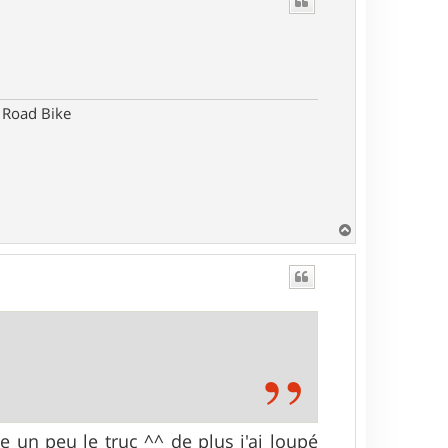
t
c Road Bike
H
a
u
t
se un peu le truc ^^ de plus j'ai loupé