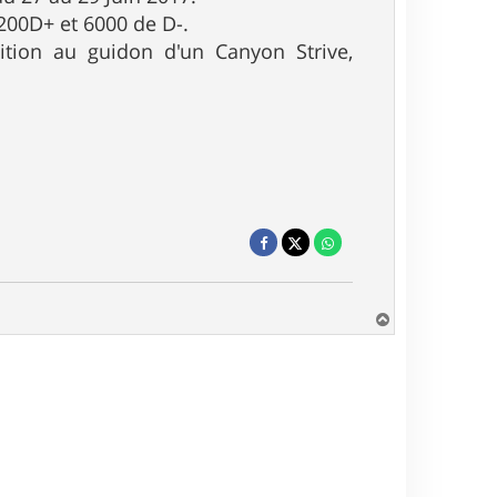
200D+ et 6000 de D-.
tion au guidon d'un Canyon Strive,
H
a
u
t