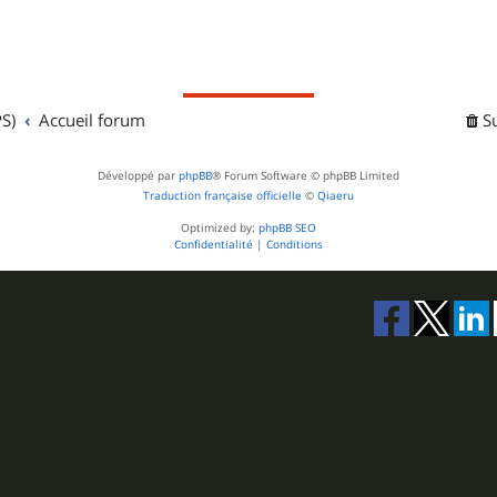
S)
Accueil forum
S
Développé par
phpBB
® Forum Software © phpBB Limited
Traduction française officielle
©
Qiaeru
Optimized by:
phpBB SEO
Confidentialité
|
Conditions