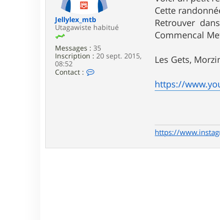
e
Cette randonnée
Jellylex_mtb
Retrouver dans
Utagawiste habitué
Commencal Met
Messages :
35
Inscription :
20 sept. 2015,
Les Gets, Morzi
08:52
C
Contact :
o
https://www.y
n
t
a
c
t
e
https://www.instag
r
J
e
l
l
y
l
e
x
_
m