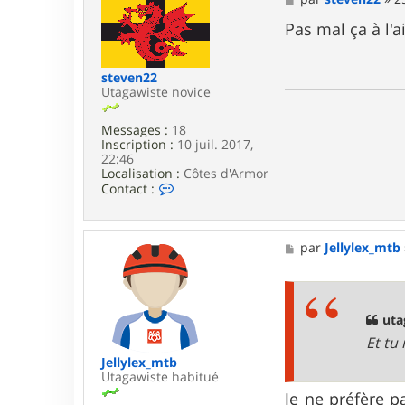
c
e
t
s
Pas mal ça à l'a
e
s
r
a
u
g
steven22
t
e
Utagawiste novice
a
g
a
Messages :
18
w
Inscription :
10 juil. 2017,
a
22:46
Localisation :
Côtes d'Armor
C
Contact :
o
n
t
a
M
par
Jellylex_mtb
c
e
t
s
e
s
r
a
s
g
uta
t
e
Et tu
e
v
Jellylex_mtb
e
Utagawiste habitué
n
Je ne préfère p
2