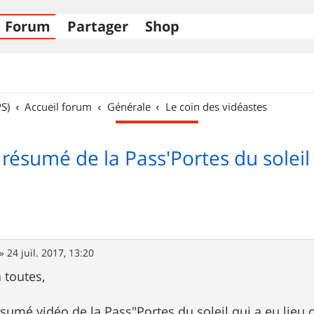
Forum
Partager
Shop
S)
Accueil forum
Générale
Le coin des vidéastes
 résumé de la Pass'Portes du solei
»
24 juil. 2017, 13:20
à toutes,
ésumé vidéo de la Pass"Portes du soleil qui a eu lieu 