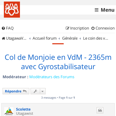
Menu
FAQ
Inscription
Connexion
UtagawaVTT (Randos VTT et VTTAE avec traces GPS)
Accueil forum
Générale
Le coin des vidéastes
Col de Monjoie en VdM - 2365m
avec Gyrostabilisateur
Modérateur :
Modérateurs des Forums
Répondre
3 messages • Page
1
sur
1
Scolette
Utagawist