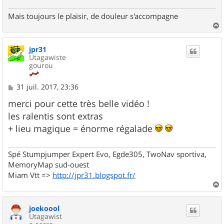
Mais toujours le plaisir, de douleur s'accompagne
a
u
jpr31
t
Utagawiste
gourou
M
31 juil. 2017, 23:36
e
s
merci pour cette très belle vidéo !
s
les ralentis sont extras
a
g
+ lieu magique = énorme régalade
e
Spé Stumpjumper Expert Evo, Egde305, TwoNav sportiva,
MemoryMap sud-ouest
Miam Vtt =>
http://jpr31.blogspot.fr/
a
u
joekoool
t
Utagawist