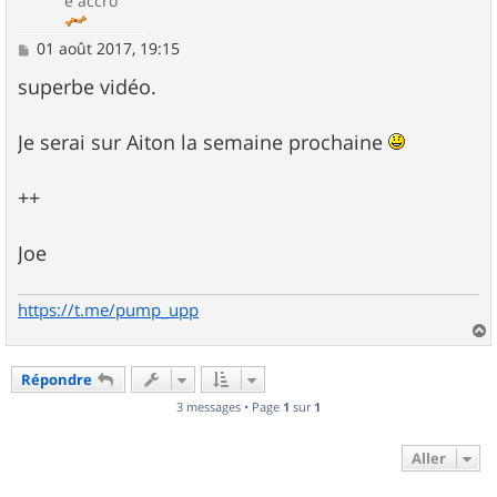
e accro
M
01 août 2017, 19:15
e
s
superbe vidéo.
s
a
g
Je serai sur Aiton la semaine prochaine
e
++
Joe
https://t.me/pump_upp
a
u
Répondre
t
3 messages • Page
1
sur
1
Aller