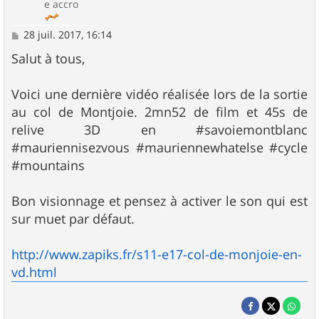
e accro
M
28 juil. 2017, 16:14
e
s
Salut à tous,
s
a
g
Voici une dernière vidéo réalisée lors de la sortie
e
au col de Montjoie. 2mn52 de film et 45s de
relive 3D en #savoiemontblanc
#mauriennisezvous #mauriennewhatelse #cycle
#mountains
Bon visionnage et pensez à activer le son qui est
sur muet par défaut.
http://www.zapiks.fr/s11-e17-col-de-monjoie-en-
vd.html