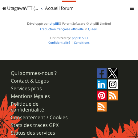
UtagawaVTT (Randos VTT et VTTAE avec traces GPS)
Accueil forum
Développé par
phpBB
® Forum Software © phpBB Limited
Traduction française officielle
©
Qiaeru
Optimized by:
phpBB SEO
Confidentialité
|
Conditions
Qui sommes-nous ?
Contact & Logos
Services pros
Mentions légales
Politique de
confidentialité
Consentement / Cookies
Stats des traces GPX
Status des services