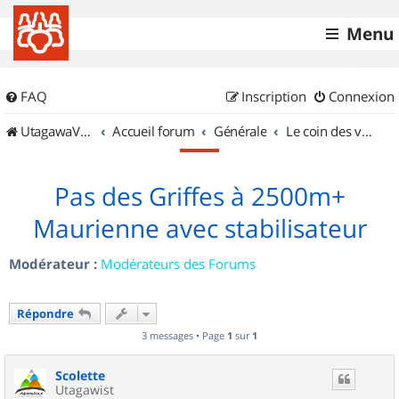
Menu
FAQ
Inscription
Connexion
UtagawaVTT (Randos VTT et VTTAE avec traces GPS)
Accueil forum
Générale
Le coin des vidéastes
Pas des Griffes à 2500m+
Maurienne avec stabilisateur
Modérateur :
Modérateurs des Forums
Répondre
3 messages • Page
1
sur
1
Scolette
Utagawist