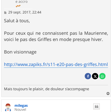
e accro
M
29 sept. 2017, 22:44
e
s
Salut à tous,
s
a
g
Pour ceux qui ne connaissent pas la Maurienne,
e
voici le pas des Griffes en mode presque hiver.
Bon visionnage
http://www.zapiks.fr/s11-e20-pas-des-griffes.html
Mais toujours le plaisir, de douleur s'accompagne
a
u
milegas
t
Nouvel