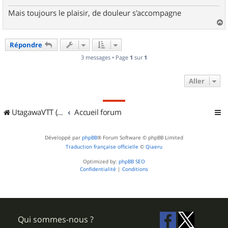
e
Mais toujours le plaisir, de douleur s'accompagne
a
u
Répondre
t
3 messages • Page
1
sur
1
Aller
UtagawaVTT (Randos VTT et VTTAE avec traces GPS)
Accueil forum
Développé par
phpBB
® Forum Software © phpBB Limited
Traduction française officielle
©
Qiaeru
Optimized by:
phpBB SEO
Confidentialité
|
Conditions
Qui sommes-nous ?