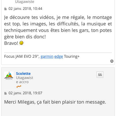
Utagawiste
M
02 janv. 2018, 10:44
e
s
Je découvre tes vidéos, je me régale, le montage
s
est top, les images, les difficultés, la musique et
a
g
techniquement vous êtes bien les gars, ton potes
e
gère bien dis donc!
Bravo!
Focus JAM EVO 29",
garmin
edge
Touring+
a
u
Scolette
t
Utagawist
e accro
M
02 janv. 2018, 19:07
e
s
Merci Milegas, ça fait bien plaisir ton message.
s
a
g