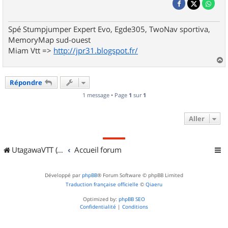
Spé Stumpjumper Expert Evo, Egde305, TwoNav sportiva,
MemoryMap sud-ouest
Miam Vtt =>
http://jpr31.blogspot.fr/
a
u
Répondre
t
1 message • Page
1
sur
1
Aller
UtagawaVTT (Randos VTT et VTTAE avec traces GPS)
Accueil forum
Développé par
phpBB
® Forum Software © phpBB Limited
Traduction française officielle
©
Qiaeru
Optimized by:
phpBB SEO
Confidentialité
|
Conditions