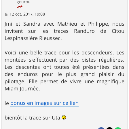
gourou
M
12 oct. 2017, 19:08
e
s
Jmi et Sandra avec Mathieu et Philippe, nous
s
invitent sur les traces Randuro de Citou
a
g
Lespinassière Rieussec.
e
Voici une belle trace pour les descendeurs. Les
montées s'effectuent par des pistes régulières.
Les descentes ont toutes été présentées dans
des enduros pour le plus grand plaisir du
pilotage. Elle permet de vivre une magnifique
Miam Journée.
bonus en images sur ce lien
le
bientôt la trace sur Uta