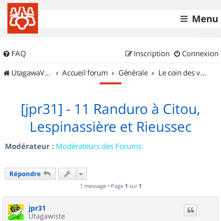
Menu
FAQ
Inscription
Connexion
UtagawaVTT (Randos VTT et VTTAE avec traces GPS)
Accueil forum
Générale
Le coin des vidéastes
[jpr31] - 11 Randuro à Citou,
Lespinassière et Rieussec
Modérateur :
Modérateurs des Forums
Répondre
1 message • Page
1
sur
1
jpr31
Utagawiste