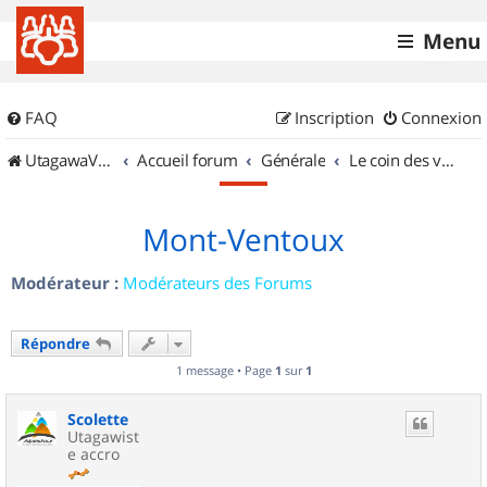
Menu
FAQ
Inscription
Connexion
UtagawaVTT (Randos VTT et VTTAE avec traces GPS)
Accueil forum
Générale
Le coin des vidéastes
Mont-Ventoux
Modérateur :
Modérateurs des Forums
Répondre
1 message • Page
1
sur
1
Scolette
Utagawist
e accro