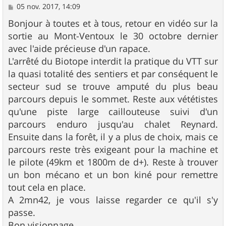
M
05 nov. 2017, 14:09
e
s
Bonjour à toutes et à tous, retour en vidéo sur la
s
sortie au Mont-Ventoux le 30 octobre dernier
a
g
avec l'aide précieuse d'un rapace.
e
L'arrêté du Biotope interdit la pratique du VTT sur
la quasi totalité des sentiers et par conséquent le
secteur sud se trouve amputé du plus beau
parcours depuis le sommet. Reste aux vététistes
qu'une piste large caillouteuse suivi d'un
parcours enduro jusqu'au chalet Reynard.
Ensuite dans la forêt, il y a plus de choix, mais ce
parcours reste très exigeant pour la machine et
le pilote (49km et 1800m de d+). Reste à trouver
un bon mécano et un bon kiné pour remettre
tout cela en place.
A 2mn42, je vous laisse regarder ce qu'il s'y
passe.
Bon visionnage