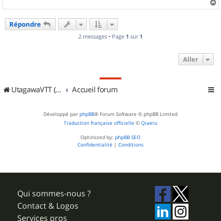
a
u
Répondre
t
2 messages • Page
1
sur
1
Aller
UtagawaVTT (Randos VTT et VTTAE avec traces GPS)
Accueil forum
Développé par
phpBB
® Forum Software © phpBB Limited
Traduction française officielle
©
Qiaeru
Optimized by:
phpBB SEO
Confidentialité
|
Conditions
Qui sommes-nous ?
Contact & Logos
Services pros