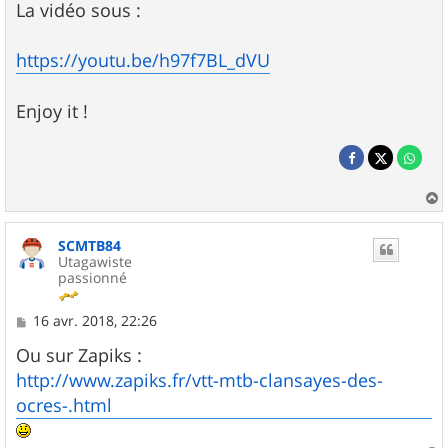
La vidéo sous :
https://youtu.be/h97f7BL_dVU
Enjoy it !
a
u
SCMTB84
t
Utagawiste
passionné
M
16 avr. 2018, 22:26
e
s
Ou sur Zapiks :
s
http://www.zapiks.fr/vtt-mtb-clansayes-des-
a
g
ocres-.html
e