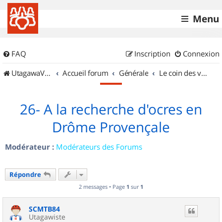
Menu
FAQ
Inscription
Connexion
UtagawaVTT (Randos VTT et VTTAE avec traces GPS)
Accueil forum
Générale
Le coin des vidéastes
26- A la recherche d'ocres en
Drôme Provençale
Modérateur :
Modérateurs des Forums
Répondre
2 messages • Page
1
sur
1
SCMTB84
Utagawiste