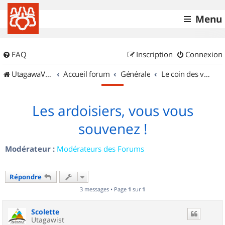
Menu
FAQ
Inscription
Connexion
UtagawaVTT (Randos VTT et VTTAE avec traces GPS)
Accueil forum
Générale
Le coin des vidéastes
Les ardoisiers, vous vous
souvenez !
Modérateur :
Modérateurs des Forums
Répondre
3 messages • Page
1
sur
1
Scolette
Utagawist