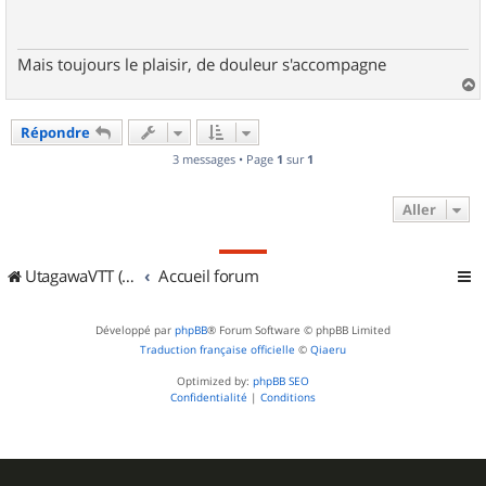
a
g
e
Mais toujours le plaisir, de douleur s'accompagne
a
u
Répondre
t
3 messages • Page
1
sur
1
Aller
UtagawaVTT (Randos VTT et VTTAE avec traces GPS)
Accueil forum
Développé par
phpBB
® Forum Software © phpBB Limited
Traduction française officielle
©
Qiaeru
Optimized by:
phpBB SEO
Confidentialité
|
Conditions