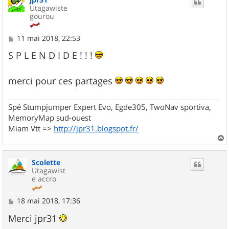
Utagawiste
gourou
M
11 mai 2018, 22:53
e
s
S P L E N D I D E ! ! !
s
a
g
merci pour ces partages
e
Spé Stumpjumper Expert Evo, Egde305, TwoNav sportiva,
MemoryMap sud-ouest
Miam Vtt =>
http://jpr31.blogspot.fr/
a
u
Scolette
t
Utagawist
e accro
M
18 mai 2018, 17:36
e
s
Merci jpr31
s