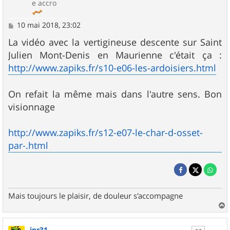
e accro
M
10 mai 2018, 23:02
e
s
La vidéo avec la vertigineuse descente sur Saint
s
Julien Mont-Denis en Maurienne c'était ça :
a
g
http://www.zapiks.fr/s10-e06-les-ardoisiers.html
e
On refait la même mais dans l'autre sens. Bon
visionnage
http://www.zapiks.fr/s12-e07-le-char-d-osset-
par-.html
Mais toujours le plaisir, de douleur s'accompagne
a
u
jpr31
t