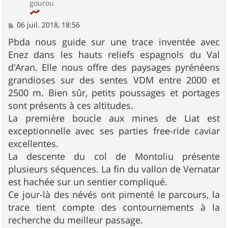
gourou
M
06 juil. 2018, 18:56
e
s
Pbda nous guide sur une trace inventée avec
s
Enez dans les hauts reliefs espagnols du Val
a
g
d'Aran. Elle nous offre des paysages pyrénéens
e
grandioses sur des sentes VDM entre 2000 et
2500 m. Bien sûr, petits poussages et portages
sont présents à ces altitudes.
La première boucle aux mines de Liat est
exceptionnelle avec ses parties free-ride caviar
excellentes.
La descente du col de Montoliu présente
plusieurs séquences. La fin du vallon de Vernatar
est hachée sur un sentier compliqué.
Ce jour-là des névés ont pimenté le parcours, la
trace tient compte des contournements à la
recherche du meilleur passage.