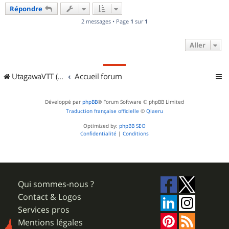
u
Répondre
t
2 messages • Page
1
sur
1
Aller
UtagawaVTT (Randos VTT et VTTAE avec traces GPS)
Accueil forum
Développé par
phpBB
® Forum Software © phpBB Limited
Traduction française officielle
©
Qiaeru
Optimized by:
phpBB SEO
Confidentialité
|
Conditions
Qui sommes-nous ?
Contact & Logos
Services pros
Mentions légales