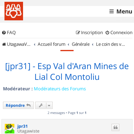
Menu
FAQ
Inscription
Connexion
UtagawaVTT (Randos VTT et VTTAE avec traces GPS)
Accueil forum
Générale
Le coin des vidéastes
[jpr31] - Esp Val d'Aran Mines de
Lial Col Montoliu
Modérateur :
Modérateurs des Forums
Répondre
2 messages • Page
1
sur
1
jpr31
Utagawiste