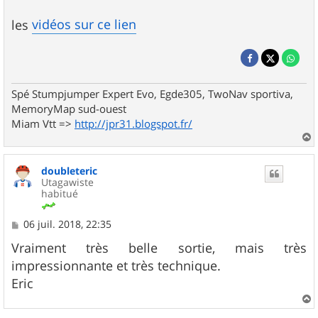
vidéos sur ce lien
les
Spé Stumpjumper Expert Evo, Egde305, TwoNav sportiva,
MemoryMap sud-ouest
Miam Vtt =>
http://jpr31.blogspot.fr/
a
u
doubleteric
t
Utagawiste
habitué
M
06 juil. 2018, 22:35
e
s
Vraiment très belle sortie, mais très
s
impressionnante et très technique.
a
g
Eric
e
a