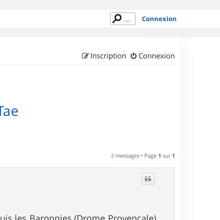
Connexion
Inscription
Connexion
Tae
2 messages • Page
1
sur
1
 Buis les Baronnies (Drome Provençale)