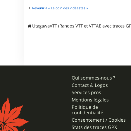
L
a
Revenir à « Le coin des vidéastes »
r
s
e
n
UtagawaVTT (Randos VTT et VTTAE avec traces GP
Qui sommes-nous ?
Contact & Logos
Services pros
Mentions légales
Politique de
confidentialité
Consentement / Cookies
Stats des traces GPX