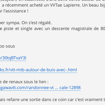
 a récemment acheté un VVTae Lapierre. Un beau bijou
r l'assistance !
r sympa. On s'est régalé.
re piste et single avec un descente magistrale de 
spo sous
e/30tqBTvaY3I
ks.fr/vtt-mtb-autour-de-buis-avec-.html
le de renaux sous le lien :
gawavtt.com/randonnee-vt ... cale-12898
vais refaire une sortie dans ce coin car c'est vraiment