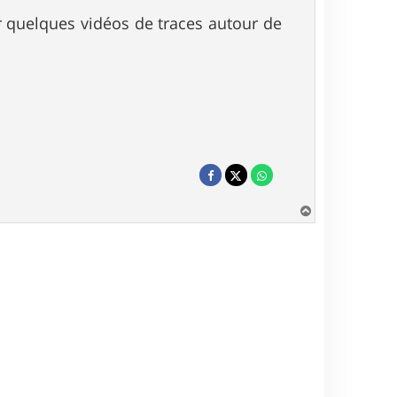
r quelques vidéos de traces autour de
H
a
u
t