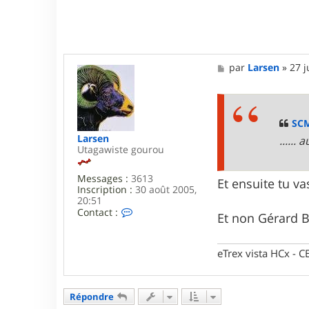
M
par
Larsen
»
27 j
e
s
s
a
g
SC
e
Larsen
.....
Utagawiste gourou
Messages :
3613
Et ensuite tu v
Inscription :
30 août 2005,
20:51
C
Contact :
Et non Gérard 
o
n
t
eTrex vista HCx -
a
c
t
e
Répondre
r