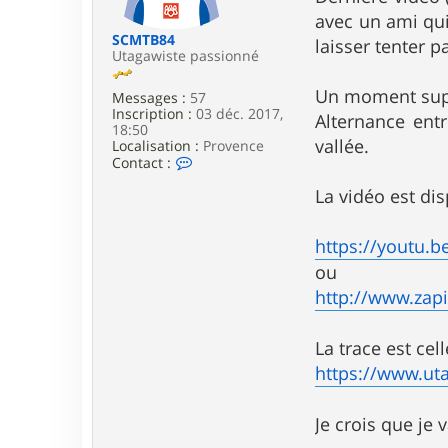
e
avec un ami qui
SCMTB84
laisser tenter pa
Utagawiste passionné
Un moment supe
Messages :
57
Inscription :
03 déc. 2017,
Alternance ent
18:50
vallée.
Localisation :
Provence
C
Contact :
o
n
La vidéo est di
t
a
c
https://youtu.b
t
ou
e
r
http://www.zapi
S
C
M
La trace est cel
T
B
https://www.uta
8
4
Je crois que je 