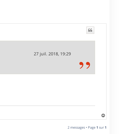
27 juil. 2018, 19:29
H
a
u
2 messages • Page
1
sur
1
t