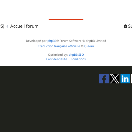
S)
Accueil forum
S
Développé par
phpBB
® Forum Software © phpBB Limited
Traduction française officielle
©
Qiaeru
Optimized by:
phpBB SEO
Confidentialité
|
Conditions