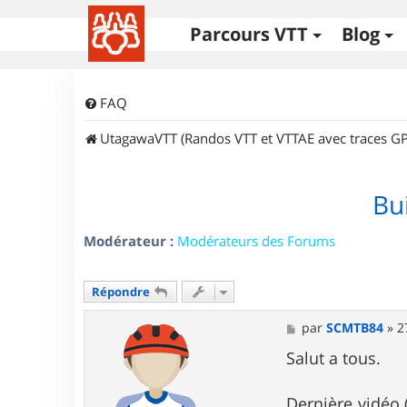
Parcours VTT
Blog
FAQ
UtagawaVTT (Randos VTT et VTTAE avec traces GP
Bu
Modérateur :
Modérateurs des Forums
Répondre
M
par
SCMTB84
»
2
e
s
Salut a tous.
s
a
g
Dernière vidéo 