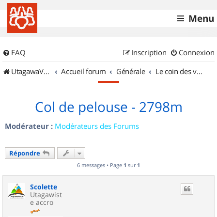
Menu
FAQ
Inscription
Connexion
UtagawaVTT (Randos VTT et VTTAE avec traces GPS)
Accueil forum
Générale
Le coin des vidéastes
Col de pelouse - 2798m
Modérateur :
Modérateurs des Forums
Répondre
6 messages • Page
1
sur
1
Scolette
Utagawist
e accro