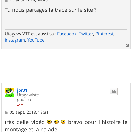
e
s
Tu nous partages la trace sur le site ?
s
a
g
e
UtagawaVTT est aussi sur
Facebook
,
Twitter
,
Pinterest
,
Instagram
,
YouTube
.
a
u
t
jpr31
Utagawiste
gourou
M
05 sept. 2018, 18:31
e
s
très belle vidéo
bravo pour l'histoire le
s
montage et la balade
a