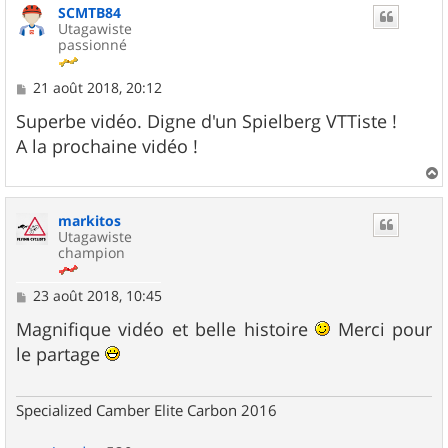
SCMTB84
t
Utagawiste
passionné
M
21 août 2018, 20:12
e
s
Superbe vidéo. Digne d'un Spielberg VTTiste !
s
A la prochaine vidéo !
a
g
e
a
u
markitos
t
Utagawiste
champion
M
23 août 2018, 10:45
e
s
Magnifique vidéo et belle histoire
Merci pour
s
le partage
a
g
e
Specialized Camber Elite Carbon 2016