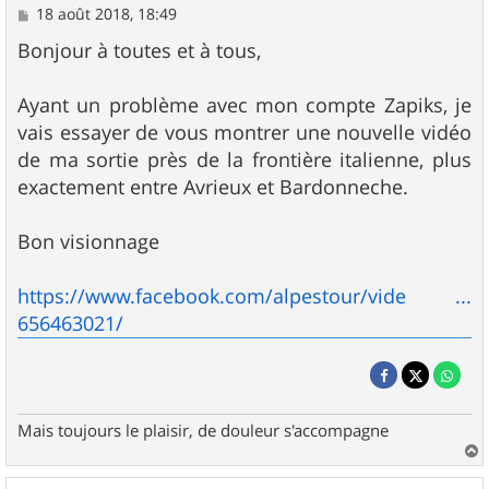
M
18 août 2018, 18:49
e
s
Bonjour à toutes et à tous,
s
a
g
Ayant un problème avec mon compte Zapiks, je
e
vais essayer de vous montrer une nouvelle vidéo
de ma sortie près de la frontière italienne, plus
exactement entre Avrieux et Bardonneche.
Bon visionnage
https://www.facebook.com/alpestour/vide ...
656463021/
Mais toujours le plaisir, de douleur s'accompagne
a
u