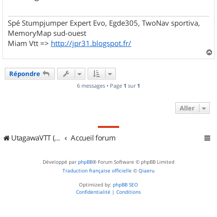
g
e
Spé Stumpjumper Expert Evo, Egde305, TwoNav sportiva,
MemoryMap sud-ouest
Miam Vtt =>
http://jpr31.blogspot.fr/
a
u
Répondre
t
6 messages • Page
1
sur
1
Aller
UtagawaVTT (Randos VTT et VTTAE avec traces GPS)
Accueil forum
Développé par
phpBB
® Forum Software © phpBB Limited
Traduction française officielle
©
Qiaeru
Optimized by:
phpBB SEO
Confidentialité
|
Conditions