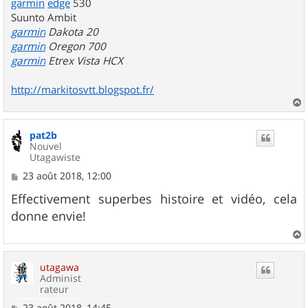
garmin
edge
530
Suunto Ambit
garmin
Dakota 20
garmin
Oregon 700
garmin
Etrex Vista HCX
http://markitosvtt.blogspot.fr/
a
u
pat2b
t
Nouvel
Utagawiste
M
23 août 2018, 12:00
e
s
Effectivement superbes histoire et vidéo, cela
s
donne envie!
a
g
e
a
u
utagawa
t
Administ
rateur
M
23 août 2018, 14:45