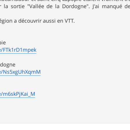
r la sortie "Vallée de la Dordogne". J'ai manqué de
région a découvrir aussi en VTT.
pie
be/FTk1rD1mpek
ordogne
.be/Ns5xgUhXqmM
be/m6skPjKai_M