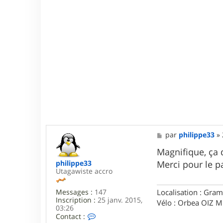
M
par
philippe33
»
e
s
Magnifique, ça 
s
Merci pour le 
philippe33
a
Utagawiste accro
g
e
Localisation : Gram
Messages :
147
Inscription :
25 janv. 2015,
Vélo : Orbea OIZ 
03:26
C
Contact :