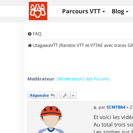
Parcours VTT
Blog
FAQ
UtagawaVTT (Randos VTT et VTTAE avec traces GP
Modérateur :
Modérateurs des Forums
Répondre
M
par
SCMTB84
»
2
e
s
Et voici les vid
s
Au total trois s
a
g
Les sorties sur