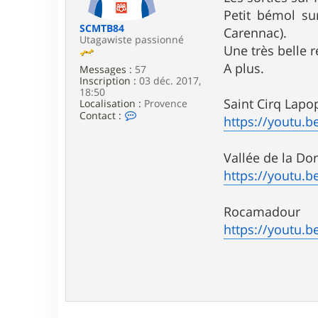
e
Petit bémol su
SCMTB84
Carennac).
Utagawiste passionné
Une très belle 
A plus.
Messages :
57
Inscription :
03 déc. 2017,
18:50
Saint Cirq Lapo
Localisation :
Provence
C
Contact :
https://youtu.
o
n
t
Vallée de la D
a
c
https://youtu
t
e
r
Rocamadour
S
C
https://youtu.
M
T
B
8
4