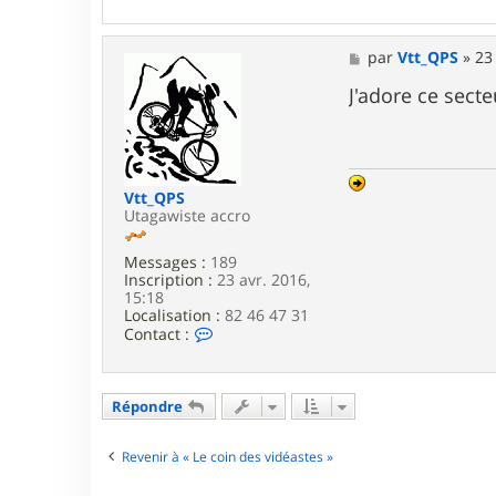
o
n
t
a
M
par
Vtt_QPS
»
23
c
e
t
s
J'adore ce secteu
e
s
r
a
p
g
h
e
i
l
Vtt_QPS
i
Utagawiste accro
p
p
Messages :
189
e
Inscription :
23 avr. 2016,
3
15:18
3
Localisation :
82 46 47 31
C
Contact :
o
n
t
a
Répondre
c
t
e
Revenir à « Le coin des vidéastes »
r
V