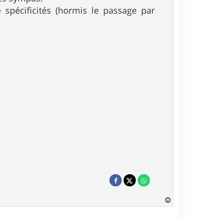
 spécificités (hormis le passage par
H
a
u