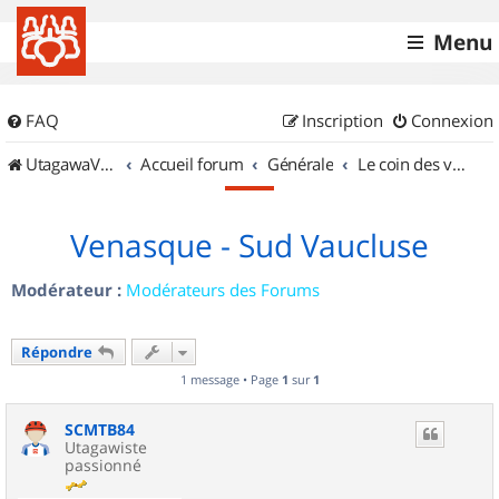
Menu
FAQ
Inscription
Connexion
UtagawaVTT (Randos VTT et VTTAE avec traces GPS)
Accueil forum
Générale
Le coin des vidéastes
Venasque - Sud Vaucluse
Modérateur :
Modérateurs des Forums
Répondre
1 message • Page
1
sur
1
SCMTB84
Utagawiste
passionné