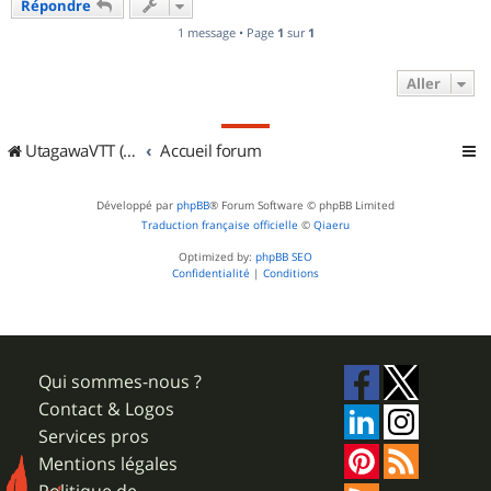
Répondre
t
1 message • Page
1
sur
1
Aller
UtagawaVTT (Randos VTT et VTTAE avec traces GPS)
Accueil forum
Développé par
phpBB
® Forum Software © phpBB Limited
Traduction française officielle
©
Qiaeru
Optimized by:
phpBB SEO
Confidentialité
|
Conditions
Qui sommes-nous ?
Contact & Logos
Services pros
Mentions légales