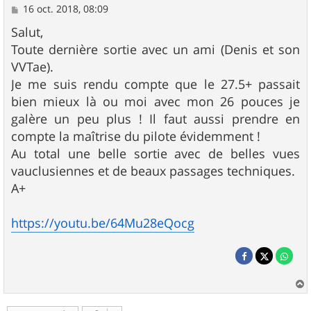
M
16 oct. 2018, 08:09
e
s
Salut,
s
Toute dernière sortie avec un ami (Denis et son
a
g
VVTae).
e
Je me suis rendu compte que le 27.5+ passait
bien mieux là ou moi avec mon 26 pouces je
galère un peu plus ! Il faut aussi prendre en
compte la maîtrise du pilote évidemment !
Au total une belle sortie avec de belles vues
vauclusiennes et de beaux passages techniques.
A+
https://youtu.be/64Mu28eQocg
a
u