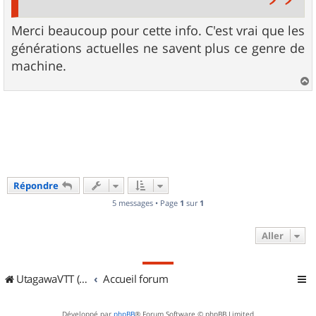
Merci beaucoup pour cette info. C'est vrai que les
générations actuelles ne savent plus ce genre de
machine.
a
u
t
Répondre
5 messages • Page
1
sur
1
Aller
UtagawaVTT (Randos VTT et VTTAE avec traces GPS)
Accueil forum
Développé par
phpBB
® Forum Software © phpBB Limited