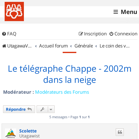
Menu
FAQ
Inscription
Connexion
UtagawaVTT (Randos VTT et VTTAE avec traces GPS)
Accueil forum
Générale
Le coin des vidéastes
Le télégraphe Chappe - 2002m
dans la neige
Modérateur :
Modérateurs des Forums
Répondre
5 messages • Page
1
sur
1
Scolette
Utagawist