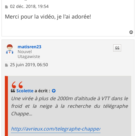
M
02 déc. 2018, 19:54
e
s
Merci pour la vidéo, je l'ai adorée!
s
a
g
e
a
u
matisren23
t
Nouvel
Utagawiste
M
25 juin 2019, 06:50
e
s
s
a
g
Scolette
a écrit :
e
Une virée à plus de 2000m d'altitude à VTT dans le
froid et la neige à la recherche du télégraphe
Chappe...
http://avrieux.com/telegraphe-chappe/