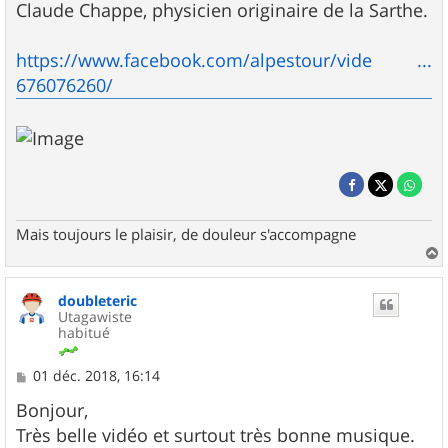
Claude Chappe, physicien originaire de la Sarthe.
https://www.facebook.com/alpestour/vide ...
676076260/
Mais toujours le plaisir, de douleur s'accompagne
a
u
doubleteric
t
Utagawiste
habitué
M
01 déc. 2018, 16:14
e
s
Bonjour,
s
Très belle vidéo et surtout très bonne musique.
a