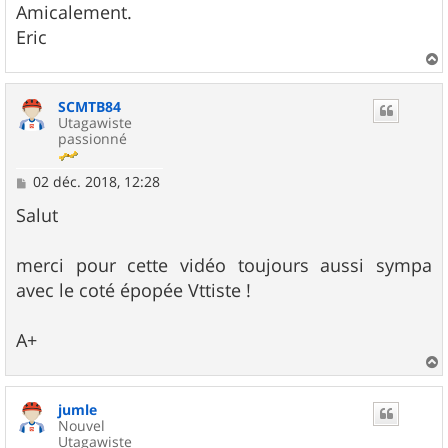
g
Amicalement.
e
Eric
a
u
SCMTB84
t
Utagawiste
passionné
M
02 déc. 2018, 12:28
e
s
Salut
s
a
g
merci pour cette vidéo toujours aussi sympa
e
avec le coté épopée Vttiste !
A+
a
u
jumle
t
Nouvel
Utagawiste