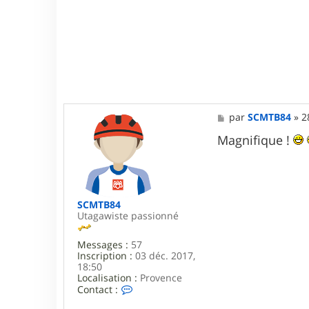
M
par
SCMTB84
»
2
e
s
Magnifique !
s
a
g
e
SCMTB84
Utagawiste passionné
Messages :
57
Inscription :
03 déc. 2017,
18:50
Localisation :
Provence
C
Contact :
o