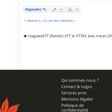
n
t
a
Répondre
c
t
e
Revenir à « Le coin des vidéastes »
r
S
C
UtagawaVTT (Randos VTT et VTTAE avec traces GP
M
T
B
8
4
Qui sommes-nous ?
Contact & Logos
Services pros
Mentions légales
Politique de
confidentialité