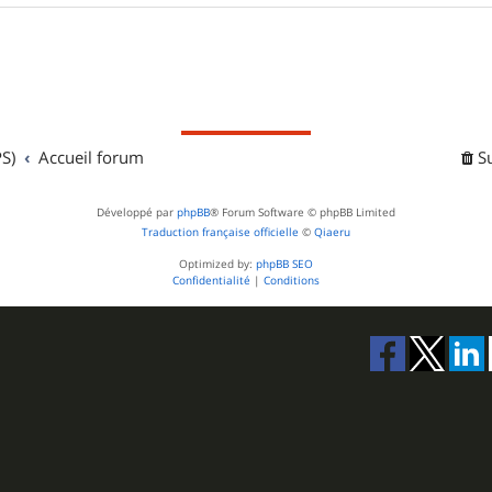
S)
Accueil forum
S
Développé par
phpBB
® Forum Software © phpBB Limited
Traduction française officielle
©
Qiaeru
Optimized by:
phpBB SEO
Confidentialité
|
Conditions