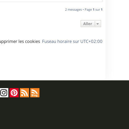
a
u
2 messages • Page
1
sur
1
t
Aller
upprimer les cookies
Fuseau horaire sur
UTC+02:00