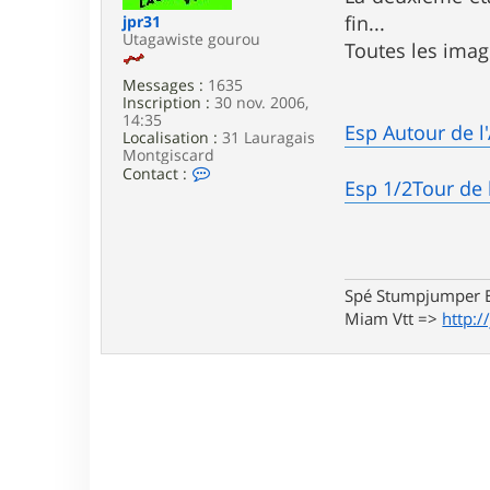
e
fin...
jpr31
Utagawiste gourou
Toutes les ima
Messages :
1635
Inscription :
30 nov. 2006,
14:35
Esp Autour de 
Localisation :
31 Lauragais
Montgiscard
C
Contact :
Esp 1/2Tour de 
o
n
t
a
c
t
e
Spé Stumpjumper E
r
Miam Vtt =>
http:/
j
p
r
3
1