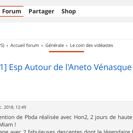
Forum
Partager
Shop
S)
Accueil forum
Générale
Le coin des vidéastes
31] Esp Autour de l'Aneto Vénasque
c. 2018, 12:49
ention de Pbda réalisée avec Hon2, 2 jours de haute
Miam !
ape avec 2 fabuleuses descentes dont le légendaire 