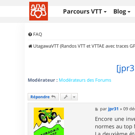
Parcours VTT
Blog
FAQ
UtagawaVTT (Randos VTT et VTTAE avec traces GP
[jpr
Modérateur :
Modérateurs des Forums
Répondre
M
par
jpr31
»
09 dé
e
s
Encore une inv
s
normes au top 
a
g
La deuxième ét