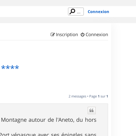
Connexion
Inscription
Connexion
 ****
2 messages • Page
1
sur
1
 Montagne autour de l'Aneto, du hors
Port vénasque avec ses épingles sans