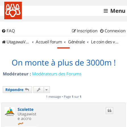
Menu
FAQ
Inscription
Connexion
UtagawaVTT (Randos VTT et VTTAE avec traces GPS)
Accueil forum
Générale
Le coin des vidéastes
On monte à plus de 3000m !
Modérateur :
Modérateurs des Forums
Répondre
1 message • Page
1
sur
1
Scolette
Utagawist
e accro