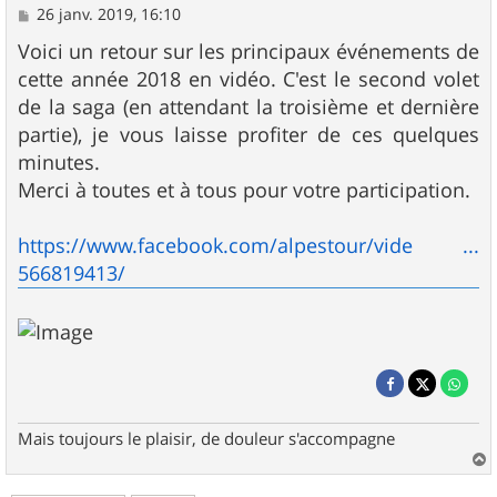
M
26 janv. 2019, 16:10
e
s
Voici un retour sur les principaux événements de
s
cette année 2018 en vidéo. C'est le second volet
a
g
de la saga (en attendant la troisième et dernière
e
partie), je vous laisse profiter de ces quelques
minutes.
Merci à toutes et à tous pour votre participation.
https://www.facebook.com/alpestour/vide ...
566819413/
Mais toujours le plaisir, de douleur s'accompagne
a
u