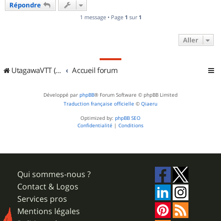
Répondre
t
1 message • Page
1
sur
1
Aller
UtagawaVTT (Randos VTT et VTTAE avec traces GPS)
Accueil forum
Développé par
phpBB
® Forum Software © phpBB Limited
Traduction française officielle
©
Qiaeru
Optimized by:
phpBB SEO
Confidentialité
|
Conditions
Qui sommes-nous ?
Contact & Logos
Services pros
Mentions légales