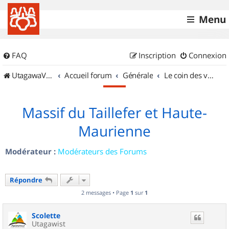
Menu
FAQ
Inscription
Connexion
UtagawaVTT (Randos VTT et VTTAE avec traces GPS)
Accueil forum
Générale
Le coin des vidéastes
Massif du Taillefer et Haute-
Maurienne
Modérateur :
Modérateurs des Forums
Répondre
2 messages • Page
1
sur
1
Scolette
Utagawist