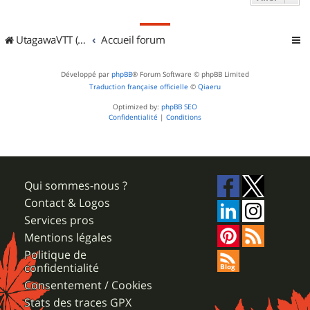
UtagawaVTT (Randos VTT et VTTAE avec traces GPS)
Accueil forum
Développé par
phpBB
® Forum Software © phpBB Limited
Traduction française officielle
©
Qiaeru
Optimized by:
phpBB SEO
Confidentialité
|
Conditions
Qui sommes-nous ?
Contact & Logos
Services pros
Mentions légales
Politique de
confidentialité
Consentement / Cookies
Stats des traces GPX