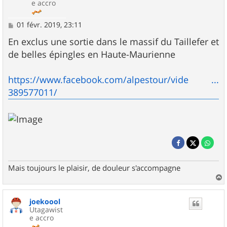
e accro
M
01 févr. 2019, 23:11
e
s
En exclus une sortie dans le massif du Taillefer et
s
de belles épingles en Haute-Maurienne
a
g
e
https://www.facebook.com/alpestour/vide ...
389577011/
Mais toujours le plaisir, de douleur s'accompagne
a
u
joekoool
t
Utagawist
e accro