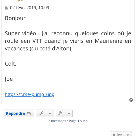
M
02 févr. 2019, 10:09
e
s
Bonjour
s
a
g
Super vidéo.. J'ai reconnu quelques coins où je
e
roule een VTT quand je viens en Maurienne en
vacances (du coté d'Aiton)
Cdlt,
Joe
https://t.me/pump_upp
a
u
Répondre
t
2 messages • Page
1
sur
1
Aller