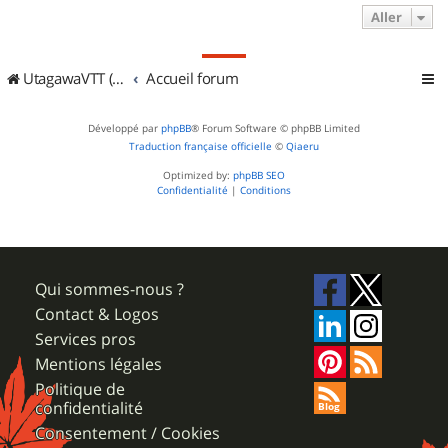
Aller
UtagawaVTT (Randos VTT et VTTAE avec traces GPS)
Accueil forum
Développé par
phpBB
® Forum Software © phpBB Limited
Traduction française officielle
©
Qiaeru
Optimized by:
phpBB SEO
Confidentialité
|
Conditions
Qui sommes-nous ?
Contact & Logos
Services pros
Mentions légales
Politique de
confidentialité
Consentement / Cookies