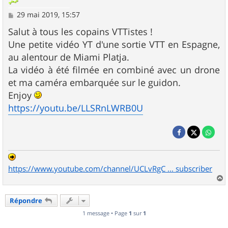
M
29 mai 2019, 15:57
e
s
Salut à tous les copains VTTistes !
s
Une petite vidéo YT d'une sortie VTT en Espagne,
a
g
au alentour de Miami Platja.
e
La vidéo à été filmée en combiné avec un drone
et ma caméra embarquée sur le guidon.
Enjoy
https://youtu.be/LLSRnLWRB0U
https://www.youtube.com/channel/UCLvRgC ... subscriber
a
u
Répondre
t
1 message • Page
1
sur
1