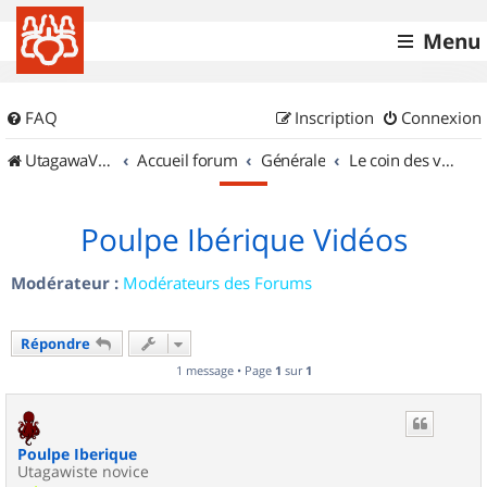
Menu
FAQ
Inscription
Connexion
UtagawaVTT (Randos VTT et VTTAE avec traces GPS)
Accueil forum
Générale
Le coin des vidéastes
Poulpe Ibérique Vidéos
Modérateur :
Modérateurs des Forums
Répondre
1 message • Page
1
sur
1
Poulpe Iberique
Utagawiste novice