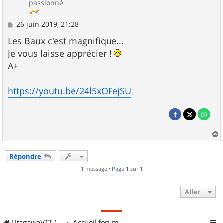
passionné
M
26 juin 2019, 21:28
e
s
Les Baux c'est magnifique...
s
Je vous laisse apprécier !
a
g
A+
e
https://youtu.be/24l5xOFejSU
a
u
Répondre
t
1 message • Page
1
sur
1
Aller
UtagawaVTT (Randos VTT et VTTAE avec traces GPS)
Accueil forum