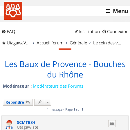
Menu
FAQ
Inscription
Connexion
UtagawaVTT (Randos VTT et VTTAE avec traces GPS)
Accueil forum
Générale
Le coin des vidéastes
Les Baux de Provence - Bouches
du Rhône
Modérateur :
Modérateurs des Forums
Répondre
1 message • Page
1
sur
1
SCMTB84
Utagawiste