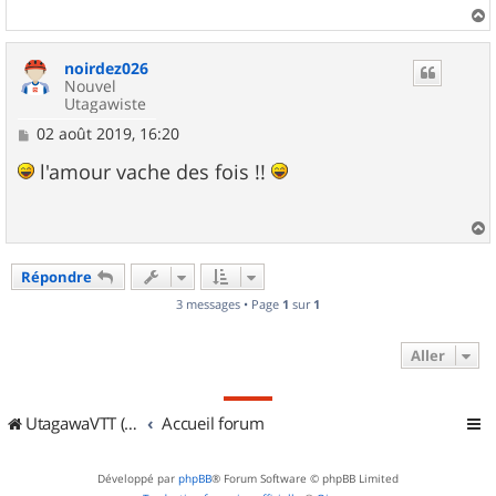
g
e
a
u
noirdez026
t
Nouvel
Utagawiste
M
02 août 2019, 16:20
e
s
l'amour vache des fois !!
s
a
g
e
a
u
Répondre
t
3 messages • Page
1
sur
1
Aller
UtagawaVTT (Randos VTT et VTTAE avec traces GPS)
Accueil forum
Développé par
phpBB
® Forum Software © phpBB Limited