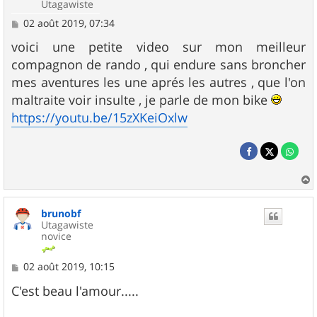
Utagawiste
M
02 août 2019, 07:34
e
s
voici une petite video sur mon meilleur
s
compagnon de rando , qui endure sans broncher
a
g
mes aventures les une aprés les autres , que l'on
e
maltraite voir insulte , je parle de mon bike
https://youtu.be/15zXKeiOxlw
a
u
brunobf
t
Utagawiste
novice
M
02 août 2019, 10:15
e
s
C'est beau l'amour.....
s
a