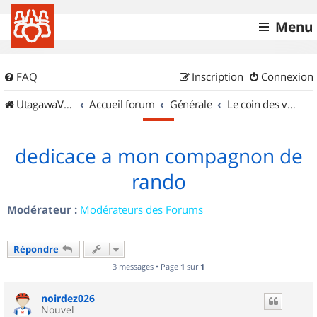
Menu
FAQ
Inscription
Connexion
UtagawaVTT (Randos VTT et VTTAE avec traces GPS)
Accueil forum
Générale
Le coin des vidéastes
dedicace a mon compagnon de
rando
Modérateur :
Modérateurs des Forums
Répondre
3 messages • Page
1
sur
1
noirdez026
Nouvel