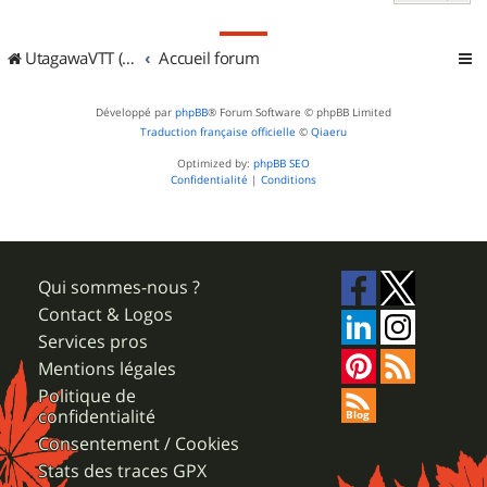
UtagawaVTT (Randos VTT et VTTAE avec traces GPS)
Accueil forum
Développé par
phpBB
® Forum Software © phpBB Limited
Traduction française officielle
©
Qiaeru
Optimized by:
phpBB SEO
Confidentialité
|
Conditions
Qui sommes-nous ?
Contact & Logos
Services pros
Mentions légales
Politique de
confidentialité
Consentement / Cookies
Stats des traces GPX