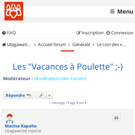
Menu
FAQ
Inscription
Connexion
UtagawaVTT (Randos VTT et VTTAE avec traces GPS)
Accueil forum
Générale
Le coin des vidéastes
Les "Vacances à Poulette" ;-)
Modérateur :
Modérateurs des Forums
Répondre
1 message • Page
1
sur
1
Macina Kapoho
Utagawiste novice