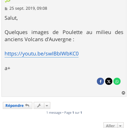
M
25 sept. 2019, 09:08
e
s
Salut,
s
a
g
Quelques images de Poulette au milieu des
e
anciens Volcans d'Auvergne :
https://youtu.be/swIBbIWbKC0
a+
a
u
Répondre
t
1 message • Page
1
sur
1
Aller