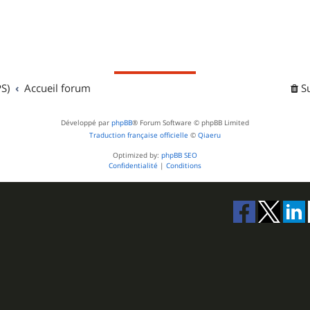
S)
Accueil forum
S
Développé par
phpBB
® Forum Software © phpBB Limited
Traduction française officielle
©
Qiaeru
Optimized by:
phpBB SEO
Confidentialité
|
Conditions