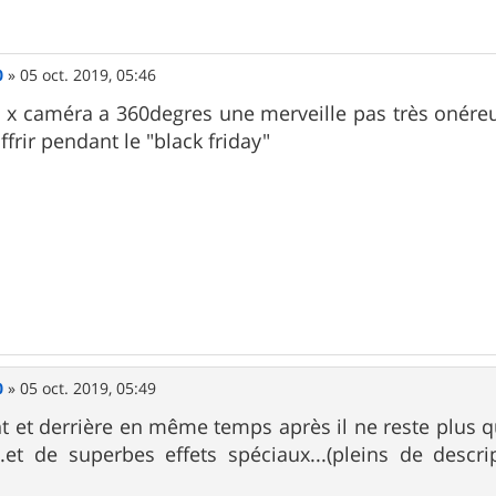
0
»
05 oct. 2019, 05:46
e x caméra a 360degres une merveille pas très onéreu
rir pendant le "black friday"
0
»
05 oct. 2019, 05:49
nt et derrière en même temps après il ne reste plus 
.et de superbes effets spéciaux...(pleins de descri