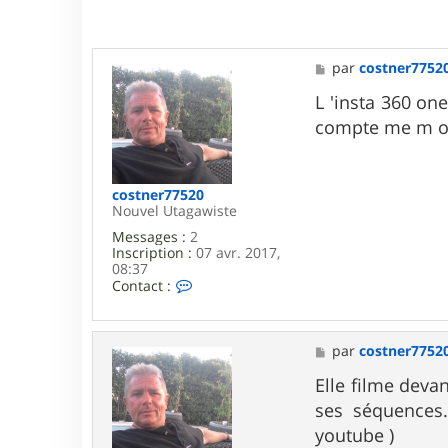
M
par
costner7752
e
s
L 'insta 360 on
s
compte me m off
a
g
e
costner77520
Nouvel Utagawiste
Messages :
2
Inscription :
07 avr. 2017,
08:37
C
Contact :
o
n
t
a
M
par
costner7752
c
e
t
s
Elle filme deva
e
s
ses séquences.
r
a
c
g
youtube )
o
e