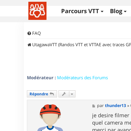
Parcours VTT
Blog
FAQ
UtagawaVTT (Randos VTT et VTTAE avec traces GP
Modérateur :
Modérateurs des Forums
Répondre
M
par
thunder13
»
e
s
je desire filmer
s
quel camera me
a
g
merci par avan