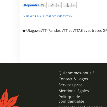
t
a
Répondre
c
t
e
Revenir à « Le coin des vidéastes »
r
A
l
UtagawaVTT (Randos VTT et VTTAE avec traces GP
l
i
g
a
t
o
r
4
2
7
Qui sommes-nous ?
Contact & Logos
Services pros
Mentions légales
Politique de
confidentialité