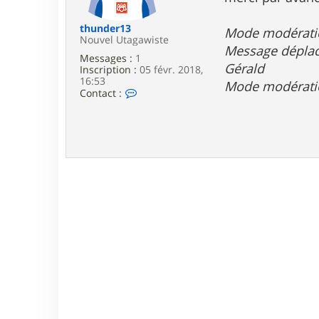
e
thunder13
Mode modérat
Nouvel Utagawiste
Message déplacé
Messages :
1
Gérald
Inscription :
05 févr. 2018,
16:53
Mode modérati
C
Contact :
o
n
t
a
c
t
e
r
t
h
u
n
d
e
r
1
3