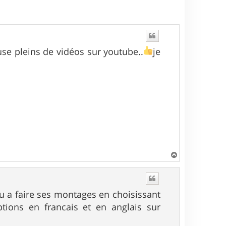
se pleins de vidéos sur youtube..
je
H
a
u
t
qu a faire ses montages en choisissant
ptions en francais et en anglais sur