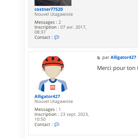
s
t
costner77520
n
Nouvel Utagawiste
e
Messages :
2
r
Inscription :
07 avr. 2017,
7
08:37
7
C
Contact :
5
o
2
n
0
t
a
M
par
Alligator427
c
e
t
s
Merci pour ton t
e
s
r
a
c
g
o
e
s
t
Alligator427
n
Nouvel Utagawiste
e
Messages :
1
r
Inscription :
23 sept. 2023,
7
10:50
7
C
Contact :
5
o
2
n
0