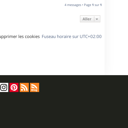
u
4 messages • Page
1
sur
1
t
Aller
upprimer les cookies
Fuseau horaire sur
UTC+02:00