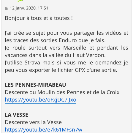
M
12 janv. 2020, 17:51
e
s
Bonjour à tous et à toutes !
s
a
g
J'ai crée se sujet pour vous partager les vidéos et
e
les traces des sorties Enduro que je fais.
Je roule surtout vers Marseille et pendant les
vacances dans la vallée du Haut Verdon.
J'utilise Strava mais si vous me le demandez je
peu vous exporter le fichier GPX d'une sortie.
LES PENNES-MIRABEAU
Descente du Moulin des Pennes et de la Croix
https://youtu.be/oFxjDC7iJxo
LA VESSE
Descente vers la Vesse
https://youtu.be/e7k61MFsn7w