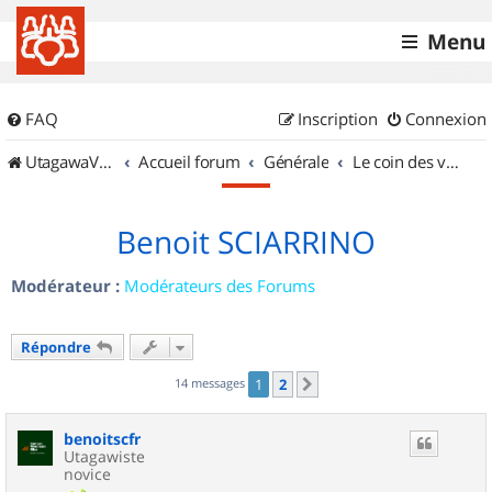
Menu
FAQ
Inscription
Connexion
UtagawaVTT (Randos VTT et VTTAE avec traces GPS)
Accueil forum
Générale
Le coin des vidéastes
Benoit SCIARRINO
Modérateur :
Modérateurs des Forums
Répondre
14 messages
1
2
Suivant
benoitscfr
Utagawiste
novice