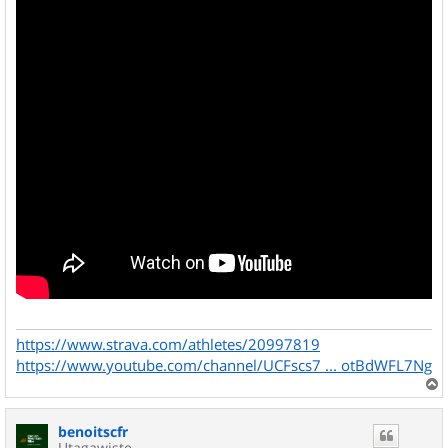
https://www.strava.com/athletes/20997819
https://www.youtube.com/channel/UCFscs7 ... otBdWFL7Ng
a
u
benoitscfr
t
Utagawiste