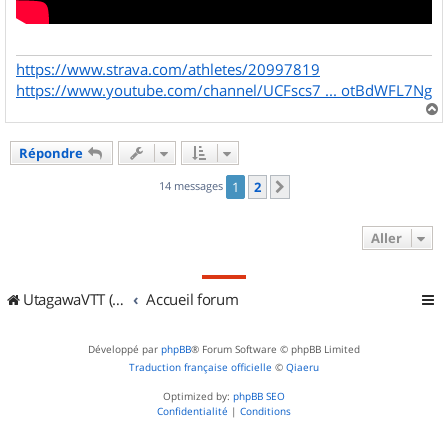
https://www.strava.com/athletes/20997819
https://www.youtube.com/channel/UCFscs7 ... otBdWFL7Ng
a
u
Répondre
t
14 messages
1
2
Suivant
Aller
UtagawaVTT (Randos VTT et VTTAE avec traces GPS)
Accueil forum
Développé par
phpBB
® Forum Software © phpBB Limited
Traduction française officielle
©
Qiaeru
Optimized by:
phpBB SEO
Confidentialité
|
Conditions