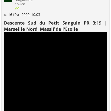
novice
M
16 févr. 2020, 10:03
e
s
Descente Sud du Petit Sanguin PR 3:19 |
s
Marseille Nord, Massif de l'Étoile
a
g
e