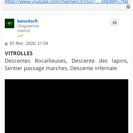
https://www.youtube.com/channel/UCFscs7 ... otBdWFL7Ng
a
u
benoitscfr
t
Utagawiste
novice
M
07 févr. 2020, 21:59
e
s
VITROLLES
s
Descentes Rocailleuses, Descente des lapins,
a
g
Sentier passage marches, Descente infernale
e