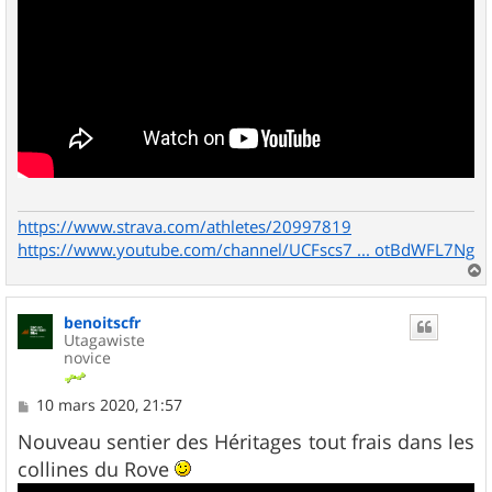
https://www.strava.com/athletes/20997819
https://www.youtube.com/channel/UCFscs7 ... otBdWFL7Ng
a
u
benoitscfr
t
Utagawiste
novice
M
10 mars 2020, 21:57
e
s
Nouveau sentier des Héritages tout frais dans les
s
collines du Rove
a
g