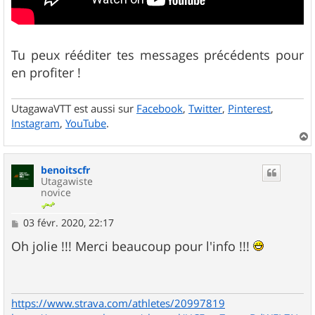
Tu peux rééditer tes messages précédents pour
en profiter !
UtagawaVTT est aussi sur
Facebook
,
Twitter
,
Pinterest
,
Instagram
,
YouTube
.
a
u
benoitscfr
t
Utagawiste
novice
M
03 févr. 2020, 22:17
e
s
Oh jolie !!! Merci beaucoup pour l'info !!!
s
a
g
e
https://www.strava.com/athletes/20997819