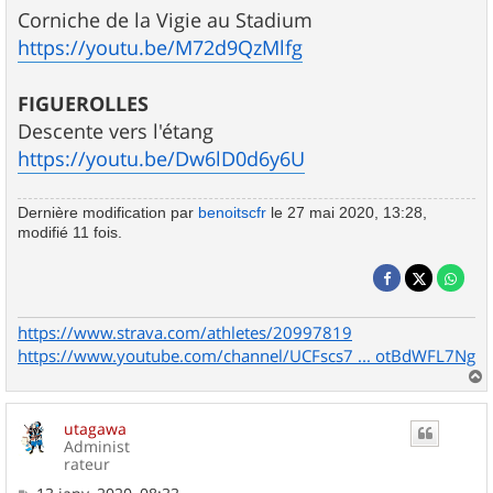
Corniche de la Vigie au Stadium
https://youtu.be/M72d9QzMlfg
FIGUEROLLES
Descente vers l'étang
https://youtu.be/Dw6lD0d6y6U
Dernière modification par
benoitscfr
le 27 mai 2020, 13:28,
modifié 11 fois.
https://www.strava.com/athletes/20997819
https://www.youtube.com/channel/UCFscs7 ... otBdWFL7Ng
a
u
utagawa
t
Administ
rateur
M