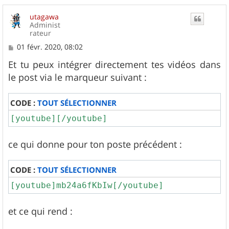
utagawa
Administ
rateur
M
01 févr. 2020, 08:02
e
s
Et tu peux intégrer directement tes vidéos dans
s
le post via le marqueur suivant :
a
g
e
CODE :
TOUT SÉLECTIONNER
[youtube][/youtube]
ce qui donne pour ton poste précédent :
CODE :
TOUT SÉLECTIONNER
[youtube]mb24a6fKbIw[/youtube]
et ce qui rend :