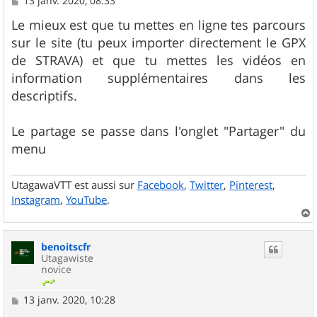
13 janv. 2020, 08:33
e
s
Le mieux est que tu mettes en ligne tes parcours
s
sur le site (tu peux importer directement le GPX
a
g
de STRAVA) et que tu mettes les vidéos en
e
information supplémentaires dans les
descriptifs.
Le partage se passe dans l'onglet "Partager" du
menu
UtagawaVTT est aussi sur
Facebook
,
Twitter
,
Pinterest
,
Instagram
,
YouTube
.
a
u
benoitscfr
t
Utagawiste
novice
M
13 janv. 2020, 10:28
e