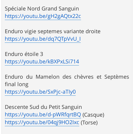
Spéciale Nord Grand Sanguin
https://youtu.be/gH2gAQtx22c
Enduro vigie septemes variante droite
https://youtu.be/dq7QTpVvU_I
Enduro étoile 3
https://youtu.be/kBXPxLSi714
Enduro du Mamelon des chèvres et Septèmes
final long
https://youtu.be/SxPjc-aTIy0
Descente Sud du Petit Sanguin
https://youtu.be/d-pWRfqrtBQ
(Casque)
https://youtu.be/04qj9HO2Ixc
(Torse)