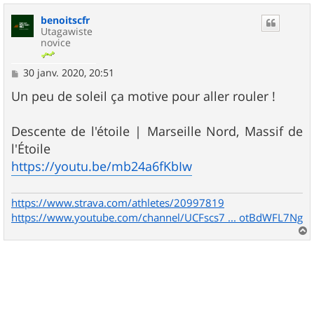
u
benoitscfr
t
Utagawiste
novice
M
30 janv. 2020, 20:51
e
s
Un peu de soleil ça motive pour aller rouler !
s
a
g
Descente de l'étoile | Marseille Nord, Massif de
e
l'Étoile
https://youtu.be/mb24a6fKbIw
https://www.strava.com/athletes/20997819
https://www.youtube.com/channel/UCFscs7 ... otBdWFL7Ng
a
u
t