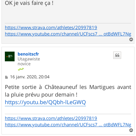
s
OK je vais faire ça !
s
a
g
e
https://www.strava.com/athletes/20997819
https://www.youtube.com/channel/UCFscs7 ... otBdWFL7Ng
a
u
benoitscfr
t
Utagawiste
novice
M
16 janv. 2020, 20:04
e
s
Petite sortie à Châteauneuf les Martigues avant
s
la pluie prévu pour demain !
a
g
https://youtu.be/QQbh-lLeGWQ
e
https://www.strava.com/athletes/20997819
https://www.youtube.com/channel/UCFscs7 ... otBdWFL7Ng
a