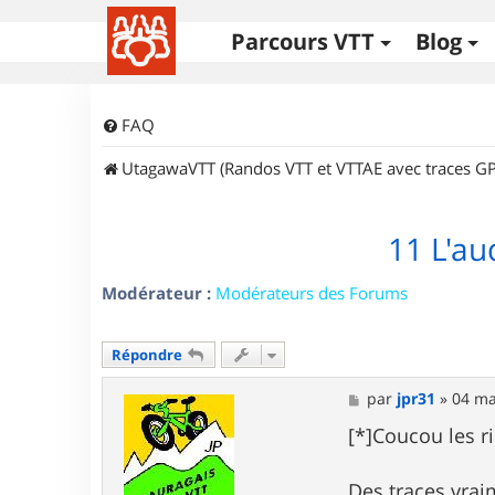
Parcours VTT
Blog
FAQ
UtagawaVTT (Randos VTT et VTTAE avec traces GP
11 L'au
Modérateur :
Modérateurs des Forums
Répondre
M
par
jpr31
»
04 ma
e
s
[*]Coucou les ri
s
a
g
Des traces vrai