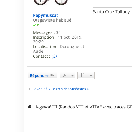
V
g
e
e
l
Santa Cruz Tallboy
a
Papymuscat
f
Utagawiste habitué
e
l
Messages :
34
e
Inscription :
11 oct. 2019,
c
20:29
Localisation :
Dordogne et
Aude
C
Contact :
o
n
t
a
Répondre
c
t
e
Revenir à « Le coin des vidéastes »
r
P
a
UtagawaVTT (Randos VTT et VTTAE avec traces GP
p
y
m
u
s
c