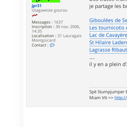
e
je partage les b
jpr31
Utagawiste gourou
Giboulées de S
Messages :
1637
Inscription :
30 nov. 2006,
Les tournicoti
14:35
Lac de Cavayè
Localisation :
31 Lauragais
Montgiscard
St Hilaire Lad
C
Contact :
o
Lagrasse Ribau
n
....
t
a
il y en a plein 
c
t
e
r
j
p
Spé Stumpjumper E
r
Miam Vtt =>
http:/
3
1