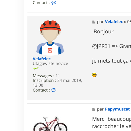
C
Contact :
o
n
t
a
M
par
Velafelec
»
0
c
e
t
s
.Bonjour
e
s
r
a
j
g
@JPR31 => Gran
o
e
e
k
Velafelec
je mets tout ça
o
Utagawiste novice
o
o
Messages :
11
l
Inscription :
24 mai 2019,
12:08
C
Contact :
o
n
t
a
M
par
Papymuscat
c
e
t
s
Merci beaucoup 
e
s
raccrocher le vé
r
a