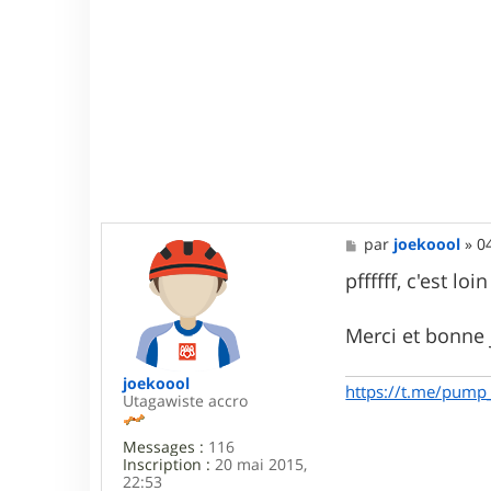
M
par
joekoool
»
0
e
s
pffffff, c'est loi
s
a
g
Merci et bonne
e
joekoool
https://t.me/pump
Utagawiste accro
Messages :
116
Inscription :
20 mai 2015,
22:53