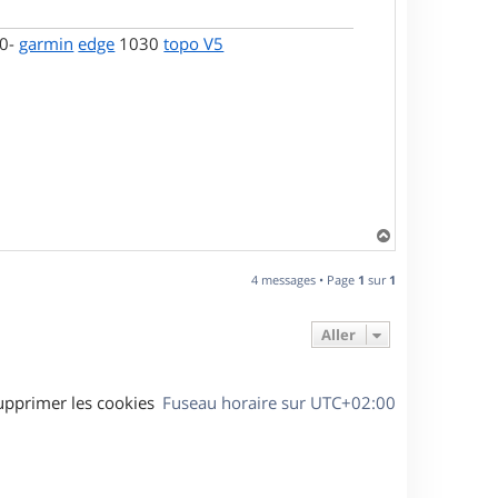
00-
garmin
edge
1030
topo V5
H
a
u
4 messages • Page
1
sur
1
t
Aller
upprimer les cookies
Fuseau horaire sur
UTC+02:00