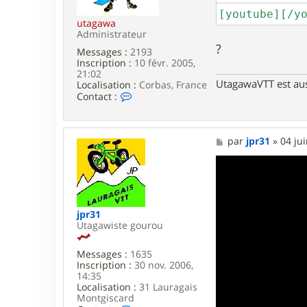
e
r
[youtube][/y
3
utagawa
1
Administrateur
?
Messages :
2193
Inscription :
10 févr. 2005,
21:02
UtagawaVTT est au
Localisation :
Corbas, France
C
Contact :
o
n
t
a
M
par
jpr31
»
04 ju
c
e
t
s
e
s
r
a
u
g
t
e
jpr31
a
Utagawiste gourou
g
a
w
Messages :
1635
a
Inscription :
30 nov. 2006,
14:35
Localisation :
31 Lauragais
Montgiscard