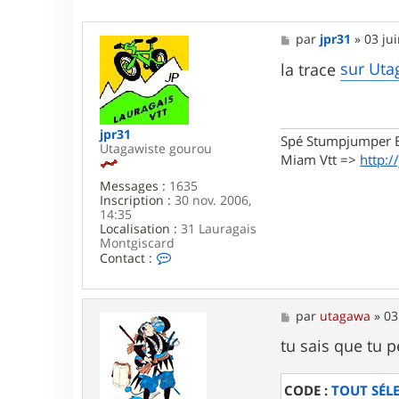
M
par
jpr31
»
03 ju
e
s
sur Uta
la trace
s
a
g
e
jpr31
Spé Stumpjumper E
Utagawiste gourou
Miam Vtt =>
http:/
Messages :
1635
Inscription :
30 nov. 2006,
14:35
Localisation :
31 Lauragais
Montgiscard
C
Contact :
o
n
t
a
M
par
utagawa
»
03
c
e
t
s
tu sais que tu 
e
s
r
a
j
g
CODE :
TOUT SÉL
p