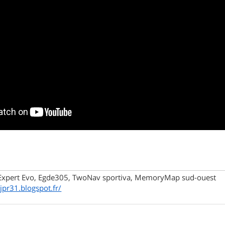
xpert Evo, Egde305, TwoNav sportiva, MemoryMap sud-ouest
/jpr31.blogspot.fr/