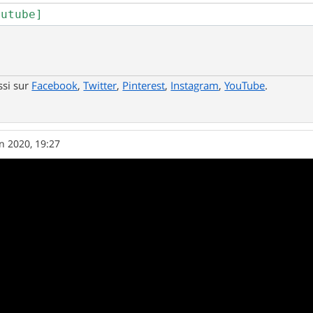
outube]
ssi sur
Facebook
,
Twitter
,
Pinterest
,
Instagram
,
YouTube
.
in 2020, 19:27