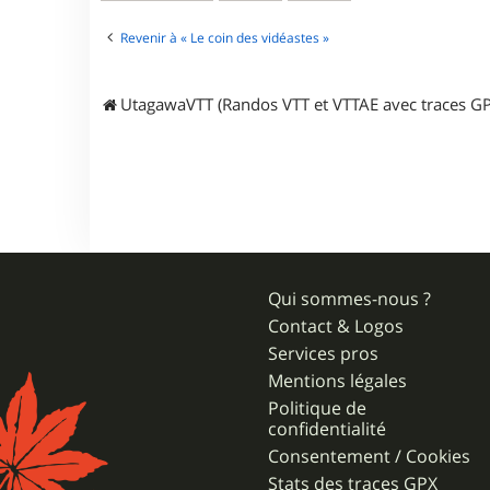
Revenir à « Le coin des vidéastes »
UtagawaVTT (Randos VTT et VTTAE avec traces GP
Qui sommes-nous ?
Contact & Logos
Services pros
Mentions légales
Politique de
confidentialité
Consentement / Cookies
Stats des traces GPX