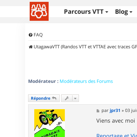
Parcours VTT
Blog
FAQ
UtagawaVTT (Randos VTT et VTTAE avec traces GP
Modérateur :
Modérateurs des Forums
Répondre
M
par
jpr31
»
03 ju
e
s
Viens avec moi 
s
a
g
Reportage et Vi