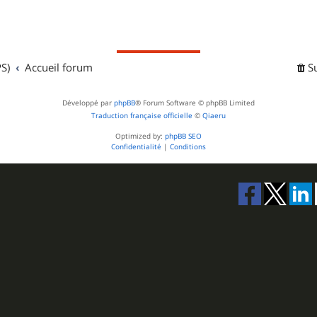
S)
Accueil forum
S
Développé par
phpBB
® Forum Software © phpBB Limited
Traduction française officielle
©
Qiaeru
Optimized by:
phpBB SEO
Confidentialité
|
Conditions