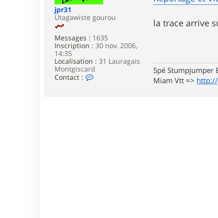
e
jpr31
Utagawiste gourou
la trace arrive
Messages :
1635
Inscription :
30 nov. 2006,
14:35
Localisation :
31 Lauragais
Montgiscard
Spé Stumpjumper E
C
Contact :
Miam Vtt =>
http:/
o
n
t
a
c
t
e
r
j
p
r
3
1