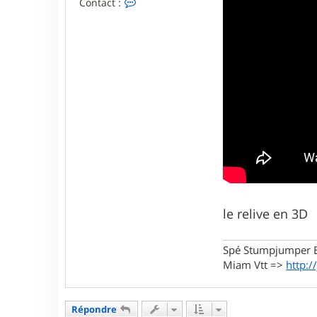
C
Contact :
o
n
t
a
c
t
e
r
j
p
r
3
1
le relive en 3D
Spé Stumpjumper E
Miam Vtt =>
http:/
Répondre