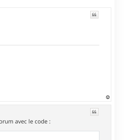
H
a
u
t
forum avec le code :