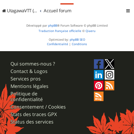
UtagawaVTT (Randos VTT et VTTAE avec traces GPS)
Accueil forum
Développé par
phpBB
® Forum Software © phpBB Limited
Traduction française officielle
©
Qiaeru
Optimized by:
phpBB SEO
Confidentialité
|
Conditions
Qui sommes-nous ?
Contact & Logos
Services pros
Mentions légales
Politique de
confidentialité
Consentement / Cookies
Stats des traces GPX
Status des services