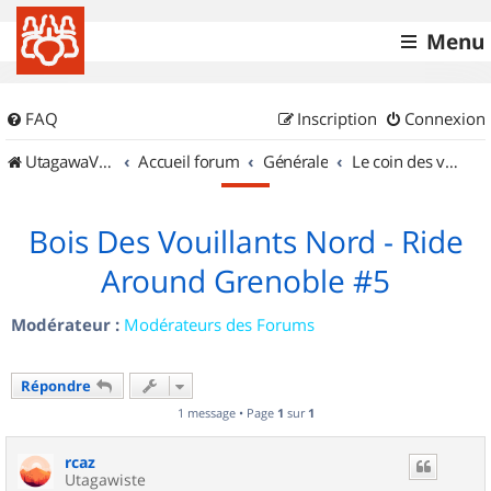
Menu
FAQ
Inscription
Connexion
UtagawaVTT (Randos VTT et VTTAE avec traces GPS)
Accueil forum
Générale
Le coin des vidéastes
Bois Des Vouillants Nord - Ride
Around Grenoble #5
Modérateur :
Modérateurs des Forums
Répondre
1 message • Page
1
sur
1
rcaz
Utagawiste