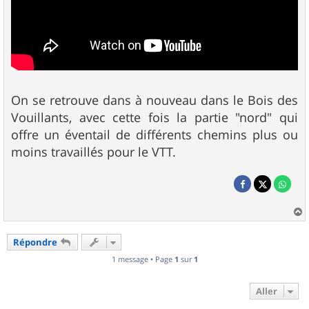
On se retrouve dans à nouveau dans le Bois des
Vouillants, avec cette fois la partie "nord" qui
offre un éventail de différents chemins plus ou
moins travaillés pour le VTT.
a
u
Répondre
t
1 message • Page
1
sur
1
Aller