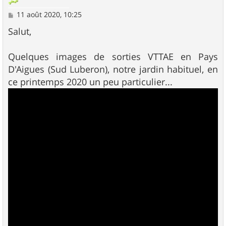
M
11 août 2020, 10:25
e
s
Salut,
s
a
g
Quelques images de sorties VTTAE en Pays
e
D'Aigues (Sud Luberon), notre jardin habituel, en
ce printemps 2020 un peu particulier...