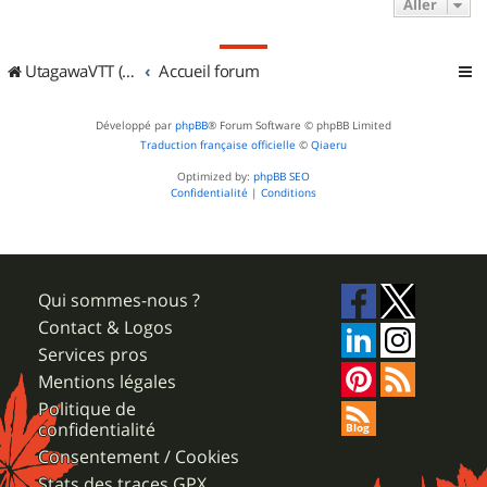
Aller
UtagawaVTT (Randos VTT et VTTAE avec traces GPS)
Accueil forum
Développé par
phpBB
® Forum Software © phpBB Limited
Traduction française officielle
©
Qiaeru
Optimized by:
phpBB SEO
Confidentialité
|
Conditions
Qui sommes-nous ?
Contact & Logos
Services pros
Mentions légales
Politique de
confidentialité
Consentement / Cookies
Stats des traces GPX