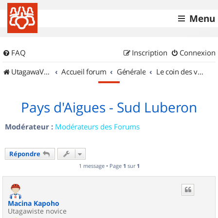
Menu
FAQ
Inscription
Connexion
UtagawaVTT (Randos VTT et VTTAE avec traces GPS)
Accueil forum
Générale
Le coin des vidéastes
Pays d'Aigues - Sud Luberon
Modérateur :
Modérateurs des Forums
Répondre
1 message • Page
1
sur
1
Macina Kapoho
Utagawiste novice