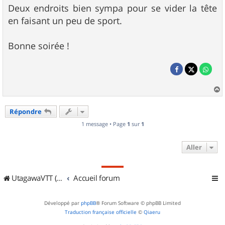
Deux endroits bien sympa pour se vider la tête
en faisant un peu de sport.
Bonne soirée !
a
u
Répondre
t
1 message • Page
1
sur
1
Aller
UtagawaVTT (Randos VTT et VTTAE avec traces GPS)
Accueil forum
Développé par
phpBB
® Forum Software © phpBB Limited
Traduction française officielle
©
Qiaeru