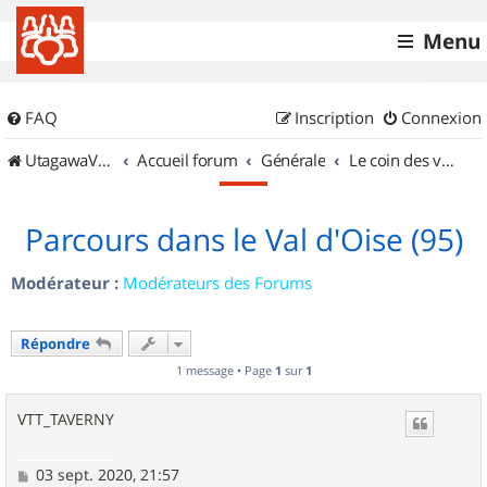
Menu
FAQ
Inscription
Connexion
UtagawaVTT (Randos VTT et VTTAE avec traces GPS)
Accueil forum
Générale
Le coin des vidéastes
Parcours dans le Val d'Oise (95)
Modérateur :
Modérateurs des Forums
Répondre
1 message • Page
1
sur
1
VTT_TAVERNY
M
03 sept. 2020, 21:57