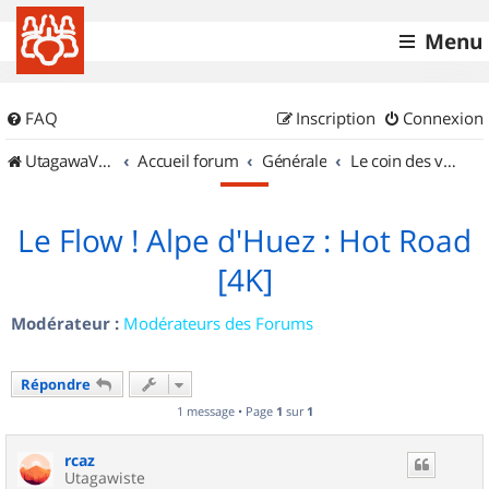
Menu
FAQ
Inscription
Connexion
UtagawaVTT (Randos VTT et VTTAE avec traces GPS)
Accueil forum
Générale
Le coin des vidéastes
Le Flow ! Alpe d'Huez : Hot Road
[4K]
Modérateur :
Modérateurs des Forums
Répondre
1 message • Page
1
sur
1
rcaz
Utagawiste