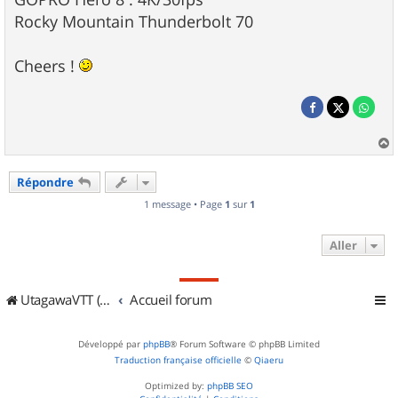
Rocky Mountain Thunderbolt 70
Cheers !
a
u
Répondre
t
1 message • Page
1
sur
1
Aller
UtagawaVTT (Randos VTT et VTTAE avec traces GPS)
Accueil forum
Développé par
phpBB
® Forum Software © phpBB Limited
Traduction française officielle
©
Qiaeru
Optimized by:
phpBB SEO