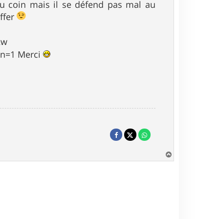
du coin mais il se défend pas mal au
uffer
2w
ion=1 Merci
H
a
u
t