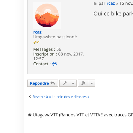
a
M
par
rcaz
»
15 nov
c
e
t
s
Oui ce bike par
e
s
r
a
m
g
a
e
rcaz
x
Utagawiste passionné
i
m
Messages :
56
e
Inscription :
08 nov. 2017,
6
12:57
9
C
Contact :
0
o
0
n
0
t
a
Répondre
c
t
e
Revenir à « Le coin des vidéastes »
r
r
c
UtagawaVTT (Randos VTT et VTTAE avec traces GP
a
z