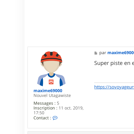
M
par
maxime6900
e
s
Super piste en e
s
a
g
e
https://sovoyageurs
maxime69000
Nouvel Utagawiste
Messages :
5
Inscription :
11 oct. 2019,
17:50
C
Contact :
o
n
t