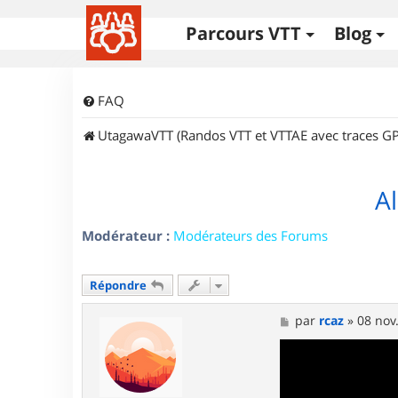
Parcours VTT
Blog
FAQ
UtagawaVTT (Randos VTT et VTTAE avec traces GP
A
Modérateur :
Modérateurs des Forums
Répondre
M
par
rcaz
»
08 nov
e
s
s
a
g