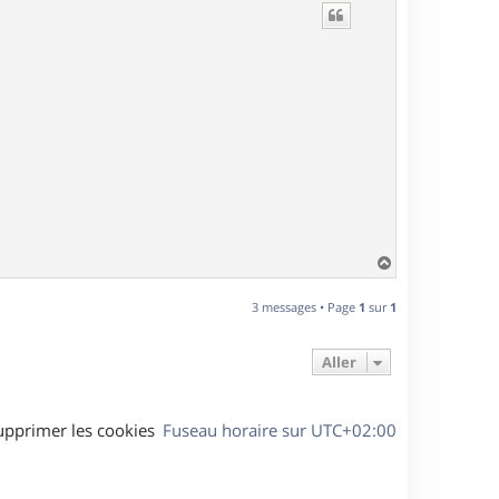
t
H
a
u
3 messages • Page
1
sur
1
t
Aller
upprimer les cookies
Fuseau horaire sur
UTC+02:00