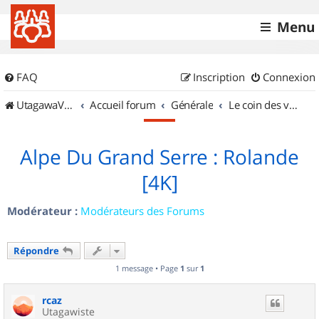
Menu
FAQ
Inscription
Connexion
UtagawaVTT (Randos VTT et VTTAE avec traces GPS)
Accueil forum
Générale
Le coin des vidéastes
Alpe Du Grand Serre : Rolande
[4K]
Modérateur :
Modérateurs des Forums
Répondre
1 message • Page
1
sur
1
rcaz
Utagawiste