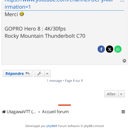
irmation=1
Merci
GOPRO Hero 8 : 4K/30fps
Rocky Mountain Thunderbolt C70
a
u
Répondre
t
1 message • Page
1
sur
1
Aller
UtagawaVTT (Randos VTT et VTTAE avec traces GPS)
Accueil forum
Développé par
phpBB
® Forum Software © phpBB Limited