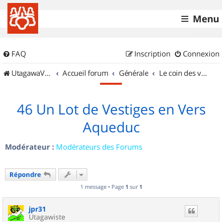
Menu
FAQ
Inscription
Connexion
UtagawaVTT (Randos VTT et VTTAE avec traces GPS)
Accueil forum
Générale
Le coin des vidéastes
46 Un Lot de Vestiges en Vers
Aqueduc
Modérateur :
Modérateurs des Forums
Répondre
1 message • Page
1
sur
1
jpr31
Utagawiste