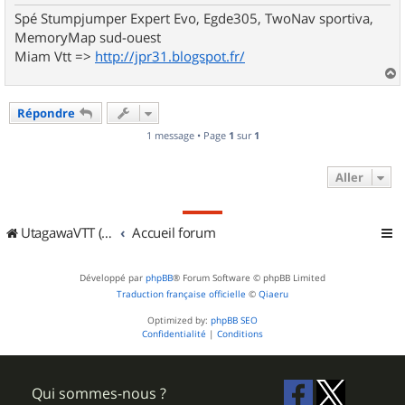
Spé Stumpjumper Expert Evo, Egde305, TwoNav sportiva,
MemoryMap sud-ouest
Miam Vtt =>
http://jpr31.blogspot.fr/
a
u
Répondre
t
1 message • Page
1
sur
1
Aller
UtagawaVTT (Randos VTT et VTTAE avec traces GPS)
Accueil forum
Développé par
phpBB
® Forum Software © phpBB Limited
Traduction française officielle
©
Qiaeru
Optimized by:
phpBB SEO
Confidentialité
|
Conditions
Qui sommes-nous ?