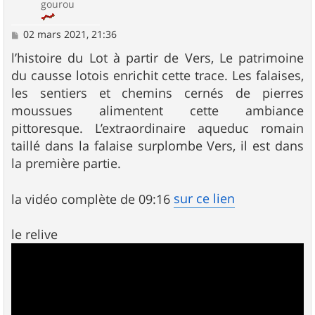
gourou
M
02 mars 2021, 21:36
e
s
l’histoire du Lot à partir de Vers, Le patrimoine
s
du causse lotois enrichit cette trace. Les falaises,
a
g
les sentiers et chemins cernés de pierres
e
moussues alimentent cette ambiance
pittoresque. L’extraordinaire aqueduc romain
taillé dans la falaise surplombe Vers, il est dans
la première partie.
sur ce lien
la vidéo complète de 09:16
le relive