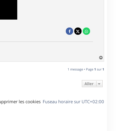
H
a
u
1 message • Page
1
sur
1
t
Aller
upprimer les cookies
Fuseau horaire sur
UTC+02:00