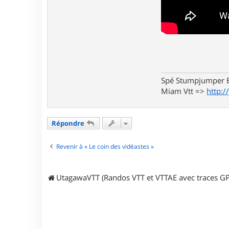
Spé Stumpjumper E
Miam Vtt =>
http:/
Répondre
Revenir à « Le coin des vidéastes »
UtagawaVTT (Randos VTT et VTTAE avec traces GP