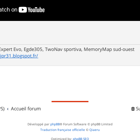
xpert Evo, Egde305, TwoNav sportiva, MemoryMap sud-ouest
/jpr31.blogspot.fr/
S)
Accueil forum
S
Développé par
phpBB
® Forum Software © phpBB Limited
Traduction française officielle
©
Qiaeru
Optimized by:
phpBB SEO