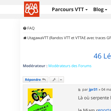
Parcours VTT
Blog
FAQ
UtagawaVTT (Randos VTT et VTTAE avec traces GP
46 Lé
Modérateur :
Modérateurs des Forums
Répondre
M
par
jpr31
»
04 ma
e
s
Là où serpente 
s
a
g
eporta
le Miam r