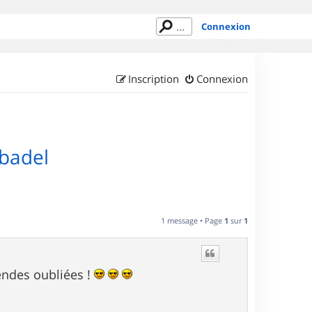
Connexion
Inscription
Connexion
abadel
1 message • Page
1
sur
1
endes oubliées !