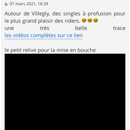
M
07 mars 2021, 18:39
e
s
Autour de Villegly, des singles à profusion pour
s
le plus grand plaisir des riders.
a
g
une très belle trace
e
les vidéos complètes sur ce lien
le petit relive pour la mise en bouche