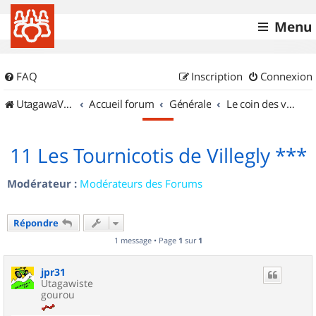
Menu
FAQ
Inscription
Connexion
UtagawaVTT (Randos VTT et VTTAE avec traces GPS)
Accueil forum
Générale
Le coin des vidéastes
11 Les Tournicotis de Villegly ***
Modérateur :
Modérateurs des Forums
Répondre
1 message • Page
1
sur
1
jpr31
Utagawiste
gourou