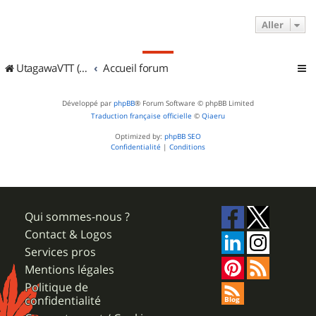
Aller
UtagawaVTT (Randos VTT et VTTAE avec traces GPS)
Accueil forum
Développé par
phpBB
® Forum Software © phpBB Limited
Traduction française officielle
©
Qiaeru
Optimized by:
phpBB SEO
Confidentialité
|
Conditions
Qui sommes-nous ?
Contact & Logos
Services pros
Mentions légales
Politique de
confidentialité