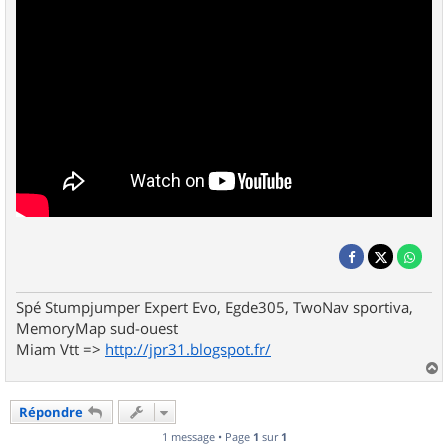
Spé Stumpjumper Expert Evo, Egde305, TwoNav sportiva,
MemoryMap sud-ouest
Miam Vtt =>
http://jpr31.blogspot.fr/
a
u
Répondre
t
1 message • Page
1
sur
1