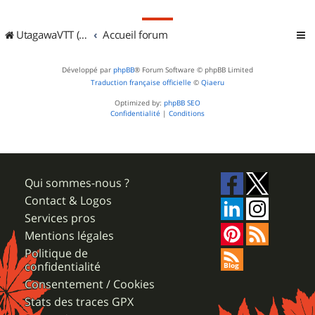
UtagawaVTT (Randos VTT et VTTAE avec traces GPS)
Accueil forum
Développé par
phpBB
® Forum Software © phpBB Limited
Traduction française officielle
©
Qiaeru
Optimized by:
phpBB SEO
Confidentialité
|
Conditions
Qui sommes-nous ?
Contact & Logos
Services pros
Mentions légales
Politique de
confidentialité
Consentement / Cookies
Stats des traces GPX