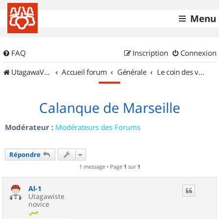
Menu
FAQ
Inscription
Connexion
UtagawaVTT (Randos VTT et VTTAE avec traces GPS)
Accueil forum
Générale
Le coin des vidéastes
Calanque de Marseille
Modérateur :
Modérateurs des Forums
Répondre
1 message • Page
1
sur
1
Al-1
Utagawiste
novice