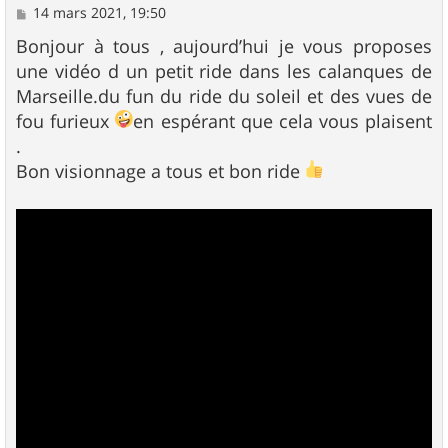
M
14 mars 2021, 19:50
e
s
Bonjour à tous , aujourd’hui je vous proposes
s
une vidéo d un petit ride dans les calanques de
a
g
Marseille.du fun du ride du soleil et des vues de
e
fou furieux
en espérant que cela vous plaisent
.
Bon visionnage a tous et bon ride